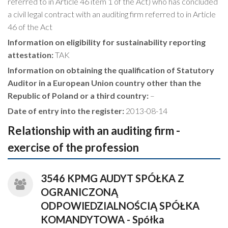
referred to in Article 46 item 1 of the Act) who has concluded
a civil legal contract with an auditing firm referred to in Article
46 of the Act
Information on eligibility for sustainability reporting
attestation:
TAK
Information on obtaining the qualification of Statutory
Auditor in a European Union country other than the
Republic of Poland or a third country:
–
Date of entry into the register:
2013-08-14
Relationship with an auditing firm -
exercise of the profession
3546 KPMG AUDYT SPÓŁKA Z
OGRANICZONĄ
ODPOWIEDZIALNOŚCIĄ SPÓŁKA
KOMANDYTOWA - Spółka