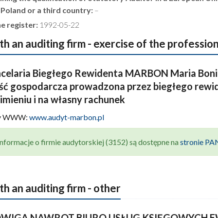
 Poland or a third country:
–
e register:
1992-05-22
th an auditing firm - exercise of the professio
celaria Biegłego Rewidenta MARBON Maria Boni
ość gospodarcza prowadzona przez biegłego rewi
mieniu i na własny rachunek
ny WWW:
www.audyt-marbon.pl
nformacje o firmie audytorskiej (3152) są dostępne na
stronie P
th an auditing firm - other
DWIGA NAWROT BIURO USŁUG KSIĘGOWYCH EW