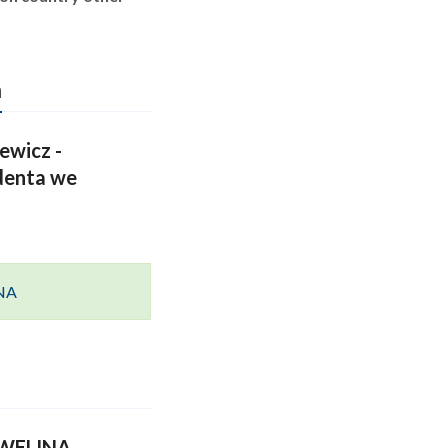
n
ewicz -
denta we
ANA
ELINA -