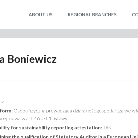
ABOUT US
REGIONAL BRANCHES
C
a Boniewicz
cz
 form:
Osoba fizyczna prowadząca działalność gospodarczą we wła
órej mowa w art. 46 pkt 1 ustawy
ility for sustainability reporting attestation:
TAK
ning the qualification of Statutory Auditor in a European Un