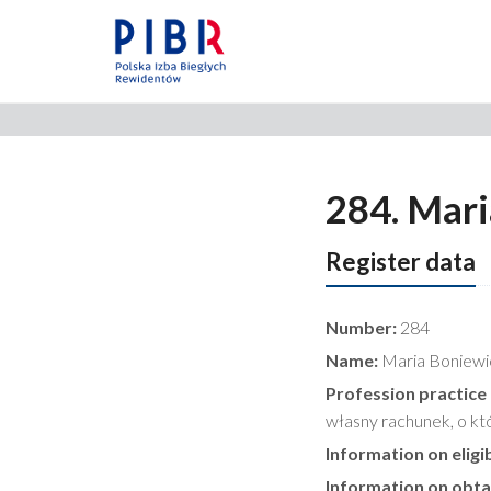
284. Mari
Register data
Number:
284
Name:
Maria Boniewi
Profession practice
własny rachunek, o kt
Information on eligib
Information on obtai