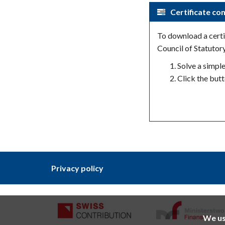
Certificate con
To download a certif
Council of Statutor
Solve a simpl
Click the but
Privacy policy
We us