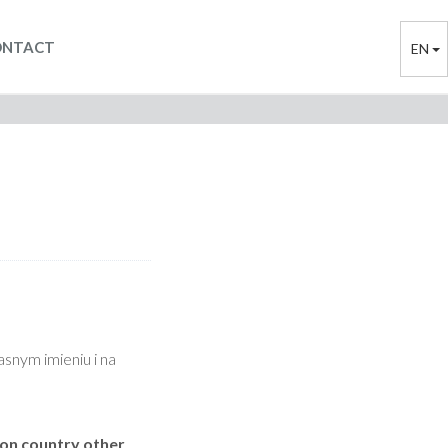
ONTACT
EN
snym imieniu i na
ion country other