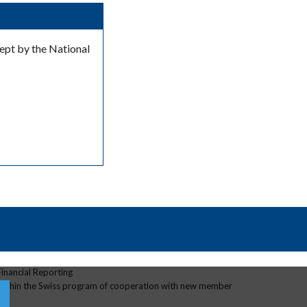
kept by the National
Financial Reporting
 within the Swiss program of cooperation with new member