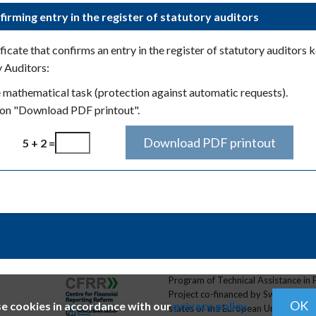
firming entry in the register of statutory auditors
icate that confirms an entry in the register of statutory auditors 
y Auditors:
e mathematical task (protection against automatic requests).
ton "Download PDF printout".
5 + 2 =
Program of Technical Assistance in 
Project co-financed by Switzerland
OK
e cookies in accordance with our
privacy policy.
states of the European Union