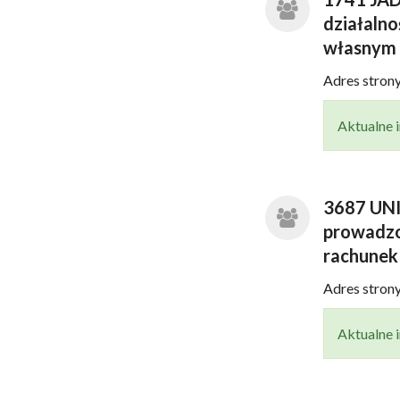
działaln
własnym i
Adres stro
Aktualne i
3687 UNI 
prowadzo
rachunek
Adres stro
Aktualne i