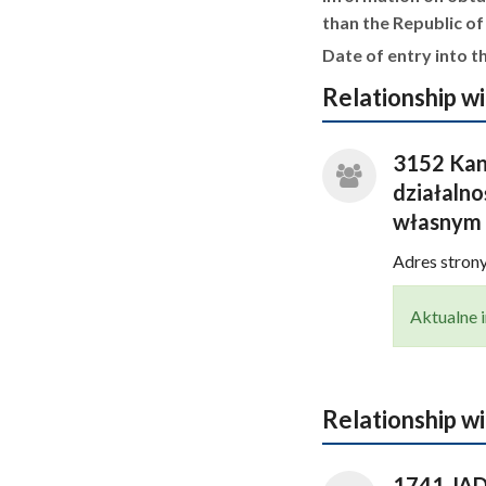
than the Republic of
Date of entry into th
Relationship wi
3152 Kan
działaln
własnym i
Adres stro
Aktualne i
Relationship wi
1741 JA