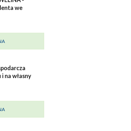
denta we
ANA
ospodarcza
 i na własny
ANA