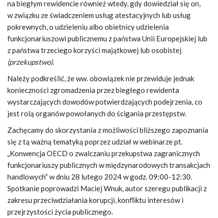
na biegłym rewidencie również wtedy, gdy dowiedział się on,
w związku ze świadczeniem usług atestacyjnych lub usług
pokrewnych, o udzieleniu albo obietnicy udzielenia
funkcjonariuszowi publicznemu z państwa Unii Europejskiej lub
z państwa trzeciego korzyści majątkowej lub osobistej
(przekupstwo)
.
Należy podkreślić, że ww. obowiązek nie przewiduje jednak
konieczności zgromadzenia przez biegłego rewidenta
wystarczających dowodów potwierdzających podejrzenia, co
jest rolą organów powołanych do ścigania przestępstw.
Zachęcamy do skorzystania z możliwości bliższego zapoznania
się z tą ważną tematyką poprzez udział w webinarze pt.
„Konwencja OECD o zwalczaniu przekupstwa zagranicznych
funkcjonariuszy publicznych w międzynarodowych transakcjach
handlowych” w dniu 28 lutego 2024 w godz. 09:00-12:30.
Spotkanie poprowadzi Maciej Wnuk, autor szeregu publikacji z
zakresu przeciwdziałania korupcji, konfliktu interesów i
przejrzystości życia publicznego.