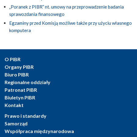
„Poranek z PIBR” nt. umowy na przeprowadzenie badania
sprawozdania finansowego
Egzaminy przed Komisją możliwe także przy użyciu własnego
komputera
O PIBR
Organy PIBR
Biuro PIBR
Regionalne oddziały
Patronat PIBR
Biuletyn PIBR
Kontakt
Prawo i standardy
Samorząd
Współpraca międzynarodowa