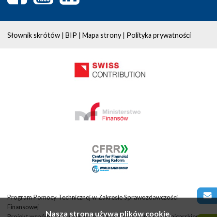
|
|
|
Słownik skrótów
BIP
Mapa strony
Polityka prywatności
Program Pomocy Technicznej w Zakresie Sprawozdawczości
Finansowej
Nasza strona używa plików cookie.
Projekt współfinansowany przez Szwajcarię w ramach szwajcarskiego