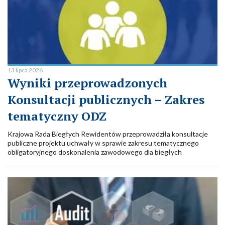
13 lipca 2026
Wyniki przeprowadzonych
Konsultacji publicznych – Zakres
tematyczny ODZ
Krajowa Rada Biegłych Rewidentów przeprowadziła konsultacje
publiczne projektu uchwały w sprawie zakresu tematycznego
obligatoryjnego doskonalenia zawodowego dla biegłych
rewidentów w 2027 roku w zakresie dotyczącym wiedzy lub
umiejętności związanych z wykonywaniem zawodu biegłego
rewidenta, w szczególności z zakresu rachunkowości i badania
sprawozdań finansowych.