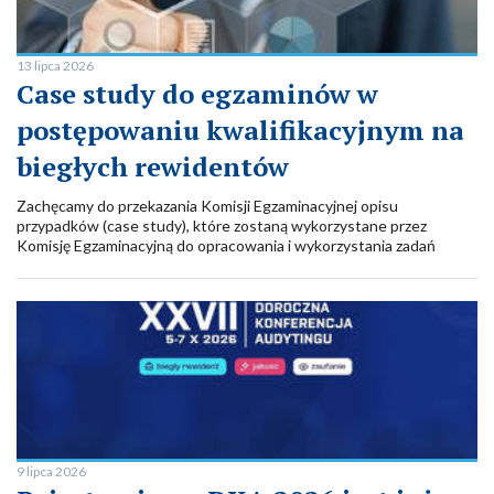
13 lipca 2026
Case study do egzaminów w
postępowaniu kwalifikacyjnym na
biegłych rewidentów
Zachęcamy do przekazania Komisji Egzaminacyjnej opisu
przypadków (case study), które zostaną wykorzystane przez
Komisję Egzaminacyjną do opracowania i wykorzystania zadań
sytuacyjnych, bazujących na sytuacjach z jakimi w praktyce
spotykają się biegli rewidenci i firmy audytorskie
9 lipca 2026