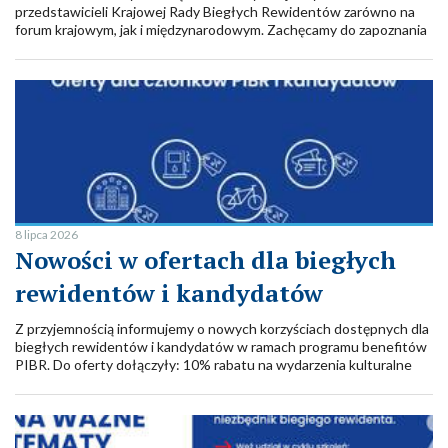
przedstawicieli Krajowej Rady Biegłych Rewidentów zarówno na
forum krajowym, jak i międzynarodowym. Zachęcamy do zapoznania
się z krótkim przeglądem wydarzeń.
8 lipca 2026
Nowości w ofertach dla biegłych
rewidentów i kandydatów
Z przyjemnością informujemy o nowych korzyściach dostępnych dla
biegłych rewidentów i kandydatów w ramach programu benefitów
PIBR. Do oferty dołączyły: 10% rabatu na wydarzenia kulturalne
organizowane przez Adria Art oraz dedykowany Program
Ubezpieczenia Cyber przygotowany przez firmę WTW. Dodatkowo
przedłużona została promocja KROSS, dzięki której można
skorzystać z atrakcyjnych rabatów na rowery i akcesoria.