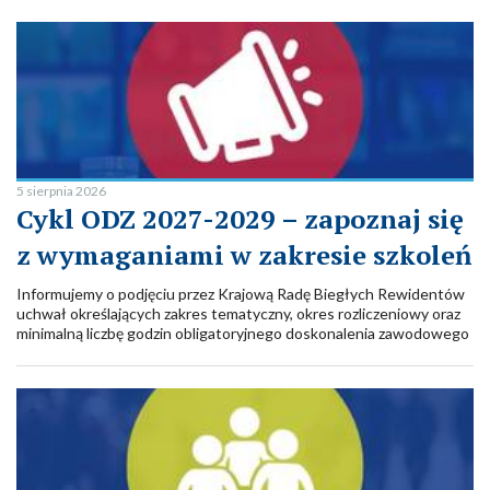
5 sierpnia 2026
Cykl ODZ 2027-2029 – zapoznaj się
z wymaganiami w zakresie szkoleń
Informujemy o podjęciu przez Krajową Radę Biegłych Rewidentów
uchwał określających zakres tematyczny, okres rozliczeniowy oraz
minimalną liczbę godzin obligatoryjnego doskonalenia zawodowego
biegłych rewidentów w obszarze rachunkowości i badania
sprawozdań finansowych (ODZ) oraz atestacji sprawozdawczości
zrównoważonego rozwoju (ODZ ESG). Uchwały dotyczą okresu
rozliczeniowego obejmującego lata 2027–2029.