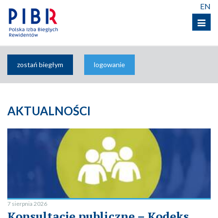
EN
Menu
zostań biegłym
logowanie
AKTUALNOŚCI
7 sierpnia 2026
Konsultacje publiczne – Kodeks