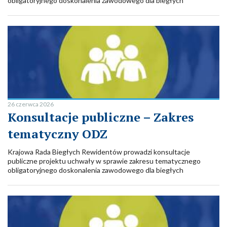
obligatoryjnego doskonalenia zawodowego dla biegłych
rewidentów w 2027 roku w zakresie atestacji sprawozdawczości
zrównoważonego rozwoju.
26 czerwca 2026
Konsultacje publiczne – Zakres
tematyczny ODZ
Krajowa Rada Biegłych Rewidentów prowadzi konsultacje
publiczne projektu uchwały w sprawie zakresu tematycznego
obligatoryjnego doskonalenia zawodowego dla biegłych
rewidentów w 2027 roku w zakresie dotyczącym wiedzy lub
umiejętności związanych z wykonywaniem zawodu biegłego
rewidenta, w szczególności z zakresu rachunkowości i badania
sprawozdań finansowych.