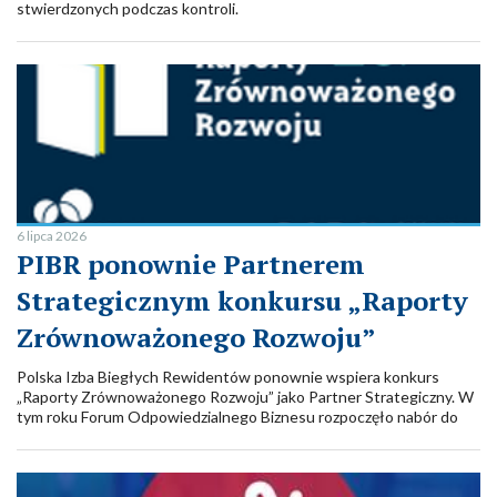
stwierdzonych podczas kontroli.
6 lipca 2026
PIBR ponownie Partnerem
Strategicznym konkursu „Raporty
Zrównoważonego Rozwoju”
Polska Izba Biegłych Rewidentów ponownie wspiera konkurs
„Raporty Zrównoważonego Rozwoju” jako Partner Strategiczny. W
tym roku Forum Odpowiedzialnego Biznesu rozpoczęło nabór do
jubileuszowej, 20. edycji konkursu, który od lat promuje wysokie
standardy raportowania ESG, transparentność oraz odpowiedzialną
komunikację wpływu organizacji na otoczenie.