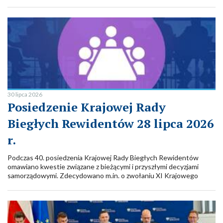
zrównoważonego rozwoju (atestacja ESG), mogą zdawać
egzaminy przy użyciu własnego sprzętu komputerowego.
Forma pisemna odręczna będzie nadal możliwa do wyboru.
30 lipca 2026
Posiedzenie Krajowej Rady
Biegłych Rewidentów 28 lipca 2026
r.
Podczas 40. posiedzenia Krajowej Rady Biegłych Rewidentów
omawiano kwestie związane z bieżącymi i przyszłymi decyzjami
samorządowymi. Zdecydowano m.in. o zwołaniu XI Krajowego
Zjazdu Biegłych Rewidentów w dniach 14-16 czerwca 2027 r.
Przeanalizowano wykonanie planu finansowego PIBR po I półroczu,
omówiono projekt uchwały o połączeniu RO w Kielcach z RO w
Krakowie, rozmawiano także o powrocie do Accountancy Europe.