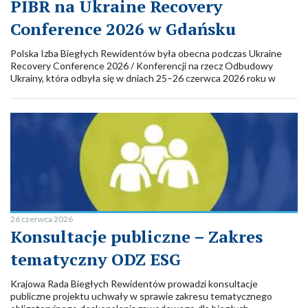
PIBR na Ukraine Recovery
Conference 2026 w Gdańsku
Polska Izba Biegłych Rewidentów była obecna podczas Ukraine
Recovery Conference 2026 / Konferencji na rzecz Odbudowy
Ukrainy, która odbyła się w dniach 25–26 czerwca 2026 roku w
Gdańsku. PIBR reprezentował Piotr Witek, Członek Krajowej Rady
Biegłych Rewidentów, który moderował warsztat poświęcony
najwyższym standardom finansowania odbudowy oraz budowie
skutecznych systemów monitoringu i kontroli.
26 czerwca 2026
Konsultacje publiczne – Zakres
tematyczny ODZ ESG
Krajowa Rada Biegłych Rewidentów prowadzi konsultacje
publiczne projektu uchwały w sprawie zakresu tematycznego