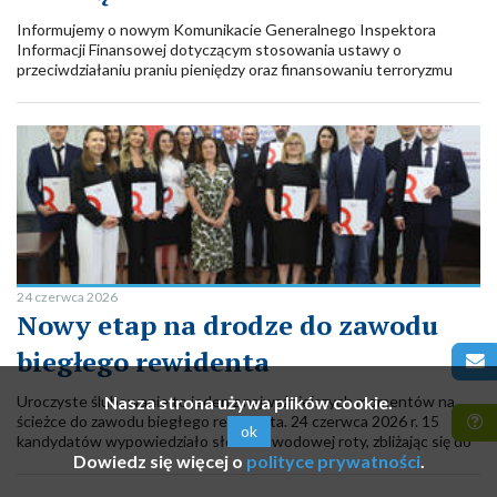
Informujemy o nowym Komunikacie Generalnego Inspektora
Informacji Finansowej dotyczącym stosowania ustawy o
przeciwdziałaniu praniu pieniędzy oraz finansowaniu terroryzmu
oraz przypominamy o wsparciu przygotowanym przez Polską Izbę
Biegłych Rewidentów.
24 czerwca 2026
Nowy etap na drodze do zawodu
biegłego rewidenta
Uroczyste ślubowanie to jeden z najważniejszych momentów na
Nasza strona używa plików cookie.
ścieżce do zawodu biegłego rewidenta. 24 czerwca 2026 r. 15
ok
kandydatów wypowiedziało słowa zawodowej roty, zbliżając się do
Dowiedz się więcej o
polityce prywatności
.
uzyskania uprawnień i wpisu do rejestru biegłych rewidentów.