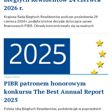
2026 r.
Krajowa Rada Biegłych Rewidentów podczas posiedzenia 24
czerwca 2026 r. podjęła istotne decyzje dotyczące spraw
finansowych PIBR. Obrady koncentrowały się na ważnych
zagadnieniach dla środowiska audytorskiego, w tym kierunkach
dalszych prac merytorycznych komisji Krajowej Rady Biegłych
Rewidentów.
1 lipca 2026
PIBR patronem honorowym
konkursu The Best Annual Report
2025
Polska Izba Biegłych Rewidentów, podobnie jak w poprzednich