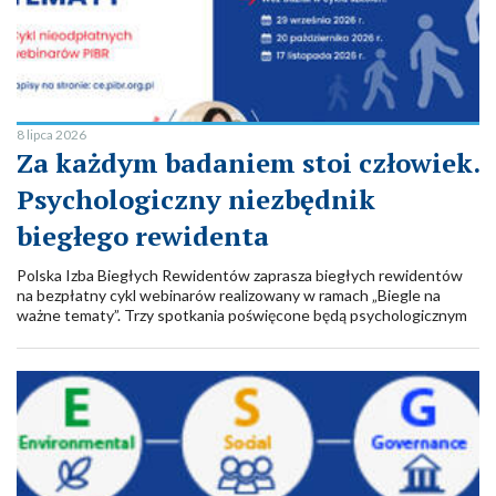
8 lipca 2026
Za każdym badaniem stoi człowiek.
Psychologiczny niezbędnik
biegłego rewidenta
Polska Izba Biegłych Rewidentów zaprasza biegłych rewidentów
na bezpłatny cykl webinarów realizowany w ramach „Biegle na
ważne tematy”. Trzy spotkania poświęcone będą psychologicznym
aspektom pracy biegłego rewidenta: odporności psychicznej,
stylom myślenia, komunikacji oraz relacjom z klientami i
współpracownikami. Realizatorem cyklu jest Centrum Edukacji
PIBR.