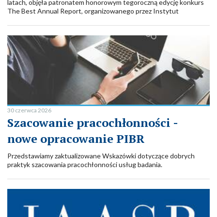
latach, objęła patronatem honorowym tegoroczną edycję konkurs
The Best Annual Report, organizowanego przez Instytut
Rachunkowości i Podatków. To jedna z ważnych inicjatyw
promujących wysoką jakość raportowania rocznego spółek
publicznych oraz rozwój dobrych praktyk w obszarze
sprawozdawczości finansowej i niefinansowej.
30 czerwca 2026
Szacowanie pracochłonności -
nowe opracowanie PIBR
Przedstawiamy zaktualizowane Wskazówki dotyczące dobrych
praktyk szacowania pracochłonności usług badania.