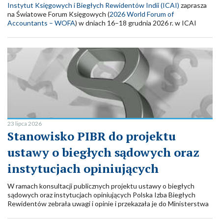
Instytut Księgowych i Biegłych Rewidentów Indii (ICAI)
zaprasza
na Światowe Forum Księgowych (
2026 World Forum of
Accountants – WOFA
) w dniach 16–18 grudnia 2026 r. w ICAI
Convention Arena, Rushikonda, Visakhapatnam, Indie. Hasłem
przewodnim wydarzenia będzie „Nowe spojrzenie na ekspertyzę:
Technologia | Zaufanie | Transformacja”.
23 lipca 2026
Stanowisko PIBR do projektu
ustawy o biegłych sądowych oraz
instytucjach opiniujących
W ramach konsultacji publicznych projektu ustawy o biegłych
sądowych oraz instytucjach opiniujących Polska Izba Biegłych
Rewidentów zebrała uwagi i opinie i przekazała je do Ministerstwa
Sprawiedliwości. Zachęcamy do zapoznania się ze stanowiskiem.