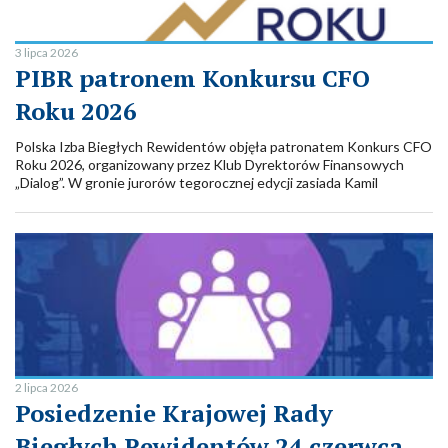
3 lipca 2026
PIBR patronem Konkursu CFO
Roku 2026
Polska Izba Biegłych Rewidentów objęła patronatem Konkurs CFO
Roku 2026, organizowany przez Klub Dyrektorów Finansowych
„Dialog”. W gronie jurorów tegorocznej edycji zasiada Kamil
Jesionowski, Prezes Krajowej Rady Biegłych Rewidentów. Gala
finałowa Konkursu odbędzie się 25 września 2026 r. na Giełdzie
Papierów Wartościowych w Warszawie, a poprzedzi ją konferencja
„CFO 2026: decyzje między odpornością a wzrostem”.
2 lipca 2026
Posiedzenie Krajowej Rady
Biegłych Rewidentów 24 czerwca