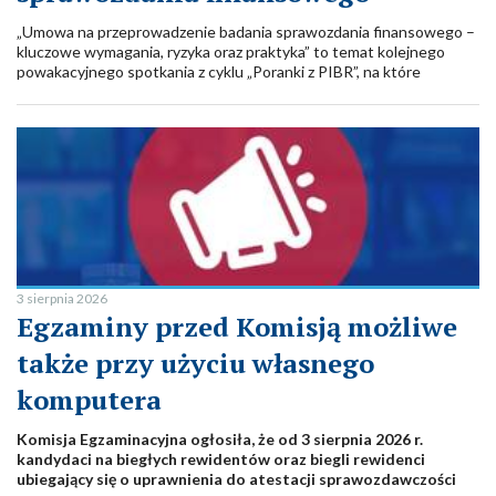
„Umowa na przeprowadzenie badania sprawozdania finansowego –
kluczowe wymagania, ryzyka oraz praktyka” to temat kolejnego
powakacyjnego spotkania z cyklu „Poranki z PIBR”, na które
zapraszamy serdecznie już teraz. Webinar odbędzie się 15 września
br. w godz. 9:00-10:30.
3 sierpnia 2026
Egzaminy przed Komisją możliwe
także przy użyciu własnego
komputera
Komisja Egzaminacyjna ogłosiła, że od 3 sierpnia 2026 r.
kandydaci na biegłych rewidentów oraz biegli rewidenci
ubiegający się o uprawnienia do atestacji sprawozdawczości