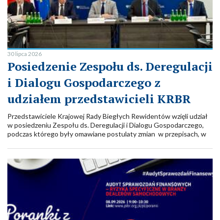
30 lipca 2026
Posiedzenie Zespołu ds. Deregulacji
i Dialogu Gospodarczego z
udziałem przedstawicieli KRBR
Przedstawiciele Krajowej Rady Biegłych Rewidentów wzięli udział
w posiedzeniu Zespołu ds. Deregulacji i Dialogu Gospodarczego,
podczas którego były omawiane postulaty zmian w przepisach, w
tym w Ustawie o biegłych rewidentach, firmach audytorskich i
nadzorze publicznym (UoBR) oraz w Ustawie o rachunkowości
(UoR).