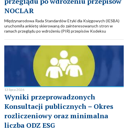
przeglądu po wdrożeniu przepisów
NOCLAR
Międzynarodowa Rada Standardów Etyki dla Księgowych (IESBA)
uruchomiła ankietę skierowaną do zainteresowanych stron w
ramach przeglądu po wdrożeniu (PIR) przepisów Kodeksu
dotyczących
reagowania na nieprzestrzeganie przepisów prawa i
regulacji (NOCLAR)
.
13 lipca 2026
Wyniki przeprowadzonych
Konsultacji publicznych – Okres
rozliczeniowy oraz minimalna
liczba ODZ ESG