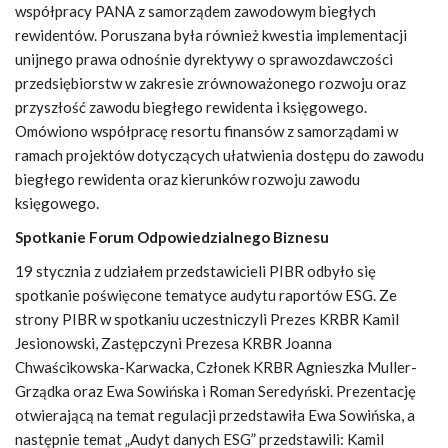
współpracy PANA z samorządem zawodowym biegłych
rewidentów. Poruszana była również kwestia implementacji
unijnego prawa odnośnie dyrektywy o sprawozdawczości
przedsiębiorstw w zakresie zrównoważonego rozwoju oraz
przyszłość zawodu biegłego rewidenta i księgowego.
Omówiono współpracę resortu finansów z samorządami w
ramach projektów dotyczących ułatwienia dostępu do zawodu
biegłego rewidenta oraz kierunków rozwoju zawodu
księgowego.
Spotkanie Forum Odpowiedzialnego Biznesu
19 stycznia z udziałem przedstawicieli PIBR odbyło się
spotkanie poświęcone tematyce audytu raportów ESG. Ze
strony PIBR w spotkaniu uczestniczyli Prezes KRBR Kamil
Jesionowski, Zastępczyni Prezesa KRBR Joanna
Chwaścikowska-Karwacka, Członek KRBR Agnieszka Muller-
Grządka oraz Ewa Sowińska i Roman Seredyński. Prezentację
otwierającą na temat regulacji przedstawiła Ewa Sowińska, a
następnie temat „Audyt danych ESG” przedstawili: Kamil