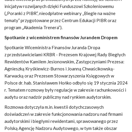
inicjatyw rozwijanych dzięki Funduszowi Szkoleniowemu
(„Poranki z PIBR”, nieodpłatne webinary „Biegle na ważne
tematy” przygotowane przez Centrum Edukacji PIBR oraz
program „Akademia Trenera”).
Spotkanie z wiceministrem finansów Jurandem Dropem
Spotkanie Wiceministra Finansów Juranda Dropa
z przedstawicielami KRBR - Prezesem Krajowej Rady Biegłych
Rewidentów Kamilem Jesionowskim, Zastępczyniami Prezesa:
Agnieszką Kryśkiewicz-Burnos i Joanną Chwaścikowską-
Karwacką oraz Prezesem Stowarzyszenia Księgowych w
Polsce dr. hab. Stanisławem Hońko odbyło się 19 stycznia 2024
r. Tematem rozmowy były regulacje w zakresie rachunkowości i
audytu oraz nadzór publiczny nad rynkiem audytorskim.
Rozmowa dotyczyła m.in. kwestii dotychczasowych
doświadczeń w zakresie funkcjonowania nadzoru nad firmami
audytorskimi i biegłymi rewidentami, sprawowanego przez
Polską Agencję Nadzoru Audytowego, w tym także obszar