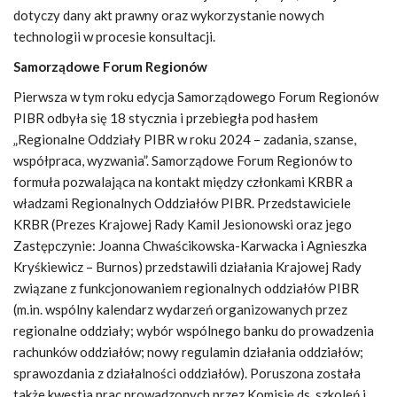
dotyczy dany akt prawny oraz wykorzystanie nowych
technologii w procesie konsultacji.
Samorządowe Forum Regionów
Pierwsza w tym roku edycja Samorządowego Forum Regionów
PIBR odbyła się 18 stycznia i przebiegła pod hasłem
„Regionalne Oddziały PIBR w roku 2024 – zadania, szanse,
współpraca, wyzwania”. Samorządowe Forum Regionów to
formuła pozwalająca na kontakt między członkami KRBR a
władzami Regionalnych Oddziałów PIBR. Przedstawiciele
KRBR (Prezes Krajowej Rady Kamil Jesionowski oraz jego
Zastępczynie: Joanna Chwaścikowska-Karwacka i Agnieszka
Kryśkiewicz – Burnos) przedstawili działania Krajowej Rady
związane z funkcjonowaniem regionalnych oddziałów PIBR
(m.in. wspólny kalendarz wydarzeń organizowanych przez
regionalne oddziały; wybór wspólnego banku do prowadzenia
rachunków oddziałów; nowy regulamin działania oddziałów;
sprawozdania z działalności oddziałów). Poruszona została
także kwestia prac prowadzonych przez Komisję ds. szkoleń i