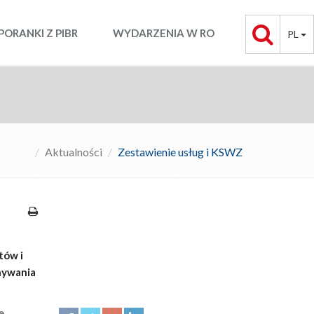
PORANKI Z PIBR
WYDARZENIA W RO
PL
Aktualności
Zestawienie usług i KSWZ
tów i
nywania
ę