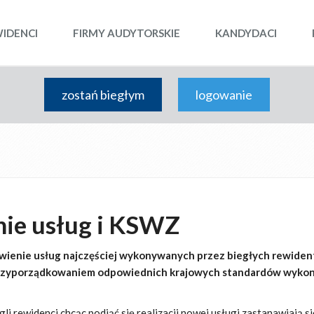
WIDENCI
FIRMY AUDYTORSKIE
KANDYDACI
zostań biegłym
logowanie
nie usług i KSWZ
ienie usług najczęściej wykonywanych przez biegłych rewiden
 przyporządkowaniem odpowiednich krajowych standardów wyko
gli rewidenci chcąc podjąć się realizacji nowej usługi zastanawiają si