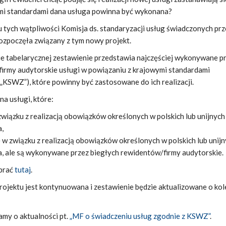
kimi standardami dana usługa powinna być wykonana?
 tych wątpliwości Komisja ds. standaryzacji usług świadczonych prz
ozpoczęła związany z tym nowy projekt.
 tabelarycznej zestawienie przedstawia najczęściej wykonywane p
firmy audytorskie usługi w powiązaniu z krajowymi standardami
KSWZ”), które powinny być zastosowane do ich realizacji.
na usługi, które:
iązku z realizacją obowiązków określonych w polskich lub unijnych
a,
w związku z realizacją obowiązków określonych w polskich lub unij
, ale są wykonywane przez biegłych rewidentów/firmy audytorskie.
brać
tutaj
.
ojektu jest kontynuowana i zestawienie będzie aktualizowane o kol
amy o aktualności pt.
„MF o świadczeniu usług zgodnie z KSWZ”
.