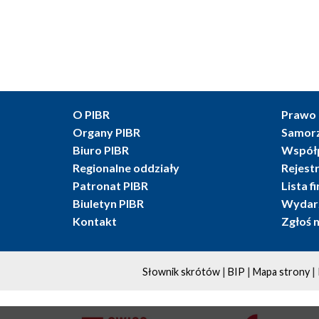
O PIBR
Prawo 
Organy PIBR
Samor
Biuro PIBR
Współ
Regionalne oddziały
Rejest
Patronat PIBR
Lista f
Biuletyn PIBR
Wydarz
Kontakt
Zgłoś 
|
|
|
Słownik skrótów
BIP
Mapa strony