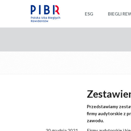
ESG
BIEGLI RE
Zestawie
Przedstawiamy zestaw
firmy audytorskie z
zawodu.
30 grudnia 2021
Firmy audytorskie i bie