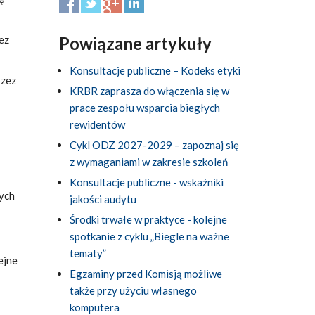
ez
Powiązane artykuły
Konsultacje publiczne – Kodeks etyki
rzez
KRBR zaprasza do włączenia się w
prace zespołu wsparcia biegłych
rewidentów
Cykl ODZ 2027-2029 – zapoznaj się
z wymaganiami w zakresie szkoleń
Konsultacje publiczne - wskaźniki
nych
jakości audytu
Środki trwałe w praktyce - kolejne
spotkanie z cyklu „Biegle na ważne
tematy”
ejne
Egzaminy przed Komisją możliwe
także przy użyciu własnego
komputera