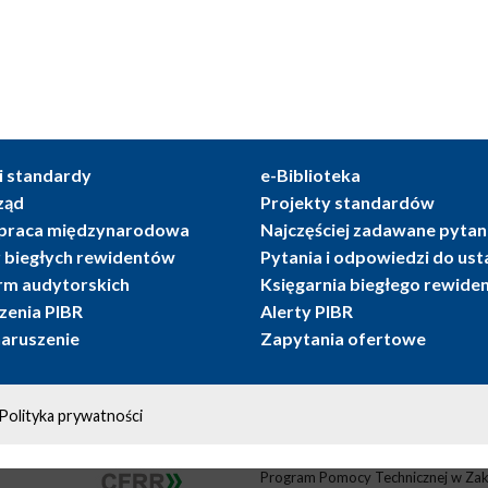
i standardy
e-Biblioteka
ząd
Projekty standardów
praca międzynarodowa
Najczęściej zadawane pytan
r biegłych rewidentów
Pytania i odpowiedzi do us
irm audytorskich
Księgarnia biegłego rewide
enia PIBR
Alerty PIBR
naruszenie
Zapytania ofertowe
Polityka prywatności
Program Pomocy Technicznej w Zak