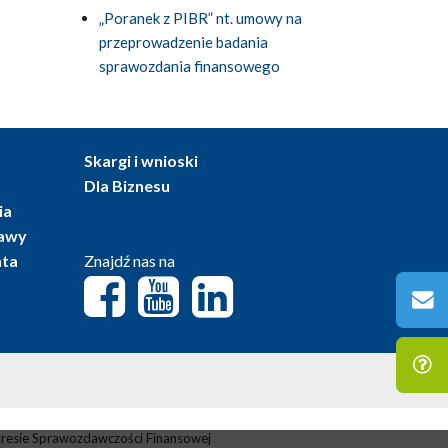
„Poranek z PIBR” nt. umowy na
przeprowadzenie badania
sprawozdania finansowego
Skargi i wnioski
Dla Biznesu
ia
tawy
nta
Znajdź nas na
resie Sprawozdawczości Finansowej