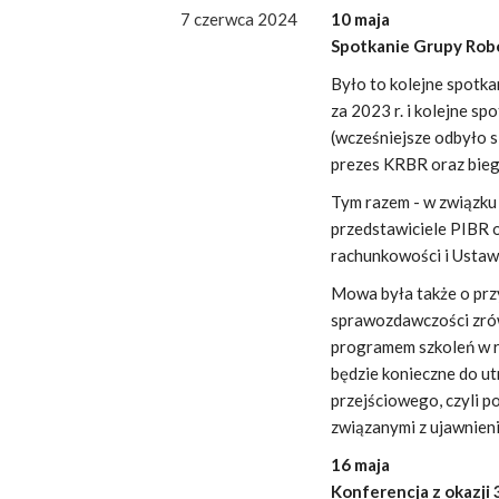
7 czerwca 2024
10 maja
Spotkanie Grupy Rob
Było to kolejne spotka
za 2023 r. i kolejne s
(wcześniejsze odbyło s
prezes KRBR oraz bieg
Tym razem - w związku
przedstawiciele PIBR 
rachunkowości i Ustawy
Mowa była także o prz
sprawozdawczości zró
programem szkoleń w 
będzie konieczne do ut
przejściowego, czyli po
związanymi z ujawnieni
16 maja
Konferencja z okazji 