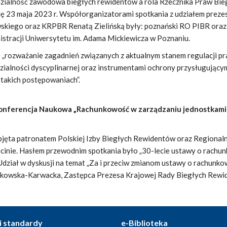
ialność zawodowa biegłych rewidentów a rola Rzecznika Praw Bie
ę 23 maja 2023 r. Współorganizatorami spotkania z udziałem preze
skiego oraz KRPBR Renatą Zielińską były: poznański RO PIBR oraz
istracji Uniwersytetu im. Adama Mickiewicza w Poznaniu.
 „rozważanie zagadnień związanych z aktualnym stanem regulacji p
ialności dyscyplinarnej oraz instrumentami ochrony przysługujący
takich postępowaniach”.
onferencja Naukowa „Rachunkowość w zarządzaniu jednostkami
bjęta patronatem Polskiej Izby Biegłych Rewidentów oraz Regional
cinie. Hasłem przewodnim spotkania było „30-lecie ustawy o rachu
 Udział w dyskusji na temat „Za i przeciw zmianom ustawy o rachunko
ikowska-Karwacka, Zastępca Prezesa Krajowej Rady Biegłych Rew
i standardy
e-Biblioteka