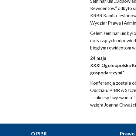
Seminarium „Odpowiedz
Rewidentów” odbyło si
KRBR Kamila Jesionow
Wydział Prawa i Admin
Celem seminarium było
dotyczących odpowiedz
biegłym rewidentom w 
24 maja
XXXI Ogólnopolska K
gospodarczymi”
Konferencja została o
Oddziału PIBR w Szcze
– sukcesy i wyzwania”.
wzięła Joanna Chwaśc
O PIBR
Prawo 