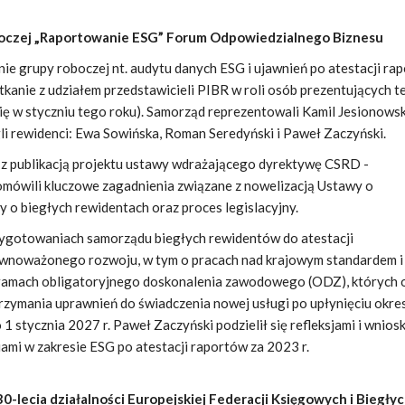
oczej „Raportowanie ESG” Forum Odpowiedzialnego Biznesu
nie grupy roboczej nt. audytu danych ESG i ujawnień po atestacji ra
potkanie z udziałem przedstawicieli PIBR w roli osób prezentujących 
ię w styczniu tego roku). Samorząd reprezentowali Kamil Jesionowsk
li rewidenci: Ewa Sowińska, Roman Seredyński i Paweł Zaczyński.
 z publikacją projektu ustawy wdrażającego dyrektywę CSRD -
omówili kluczowe zagadnienia związane z nowelizacją Ustawy o
 o biegłych rewidentach oraz proces legislacyjny.
ygotowaniach samorządu biegłych rewidentów do atestacji
wnoważonego rozwoju, w tym o pracach nad krajowym standardem i
ramach obligatoryjnego doskonalenia zawodowego (ODZ), których 
rzymania uprawnień do świadczenia nowej usługi po upłynięciu okre
 1 stycznia 2027 r. Paweł Zaczyński podzielił się refleksjami i wnios
ami w zakresie ESG po atestacji raportów za 2023 r.
30-lecia działalności Europejskiej Federacji Księgowych i Biegły