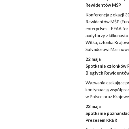
Rewidentów MŚP
Konferencja z okazji 3
Rewidentów MŚP (Europ
enterprises - EFAA for
audytorzy z kilkunastu
Witka, członka Krajow
Salvadorowi Marinowi 
22 maja
Spotkanie członków 
Biegłych Rewidentó
Wyzwania czekające pr
kontynuacją współpra
w Polsce oraz Krajowe
23 maja
Spotkanie poznański
Prezesem KRBR