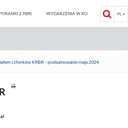
PORANKI Z PIBR
WYDARZENIA W RO
PL
ziałem członków KRBR – podsumowanie maja 2024
BR
ał