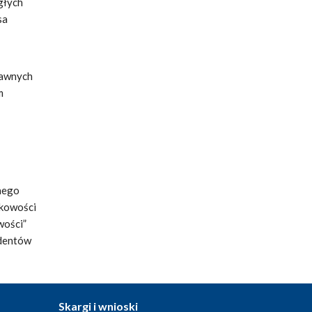
głych
sa
rawnych
m
nego
nkowości
wości”
identów
Skargi i wnioski