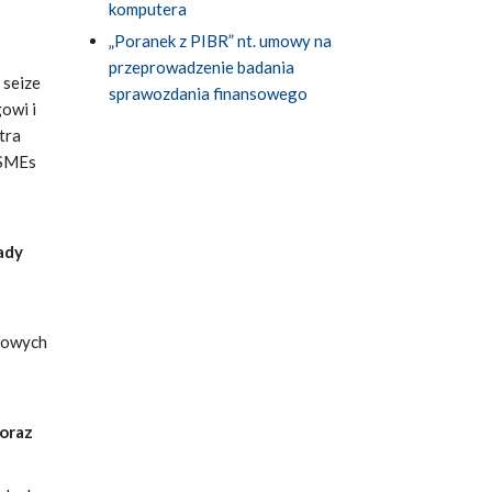
komputera
„Poranek z PIBR” nt. umowy na
przeprowadzenie badania
 seize
sprawozdania finansowego
gowi i
tra
 SMEs
ady
gowych
oraz