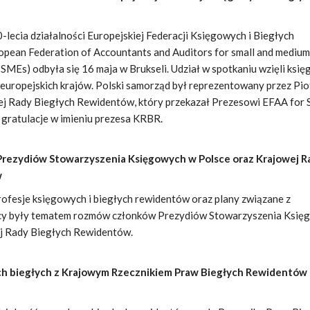
0-lecia działalności Europejskiej Federacji Księgowych i Biegłych
ean Federation of Accountants and Auditors for small and medium
 SMEs) odbyła się 16 maja w Brukseli. Udział w spotkaniu wzięli księ
 europejskich krajów. Polski samorząd był reprezentowany przez Pio
ej Rady Biegłych Rewidentów, który przekazał Prezesowi EFAA for
gratulacje w imieniu prezesa KRBR.
Prezydiów Stowarzyszenia Księgowych w Polsce oraz Krajowej R
w
ofesje księgowych i biegłych rewidentów oraz plany związane z
cy były tematem rozmów członków Prezydiów Stowarzyszenia Księ
j Rady Biegłych Rewidentów.
ch biegłych z Krajowym Rzecznikiem Praw Biegłych Rewidentów 