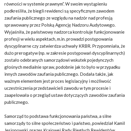
równości w systemie prawnym”. W swoim wystąpieniu
podkreśliła, że biegli rewidenci są specyficznym zawodem
zaufania publicznego ze względu na nadzór nad profesją
sprawowany przez Polską Agencję Nadzoru Audytowego.
Wyjaśniła, że państwowy nadzorca kontroluje funkcjonowanie
profesji w wielu aspektach, m.in. prowadzi postępowania
dyscyplinarne czy zatwierdza uchwały KRBR. Przypomniała, że
dużo prerogatyw (np. w zakresie postępowań dyscyplinarnych)
zostało odebranych samorządowi wskutek pojedynczych
głośnych medialnie spraw, podobnie jak to było w przypadku
innych zawodów zaufania publicznego. Dodała także, jak
ważnym elementem jest proces legislacyjny i możliwość
uczestniczenia przedstawicieli zawodu w tym procesie i
zaapelowała o przegląd ustaw dotyczących zawodów zaufania
publicznego.
Samorząd to podstawa funkcjonowania państwa, a silne
samorządy to silne społeczeństwo i państwo, powiedział Kamil
Jesionowski, prezes Krajowej Rady Biegłych Rewidentów,