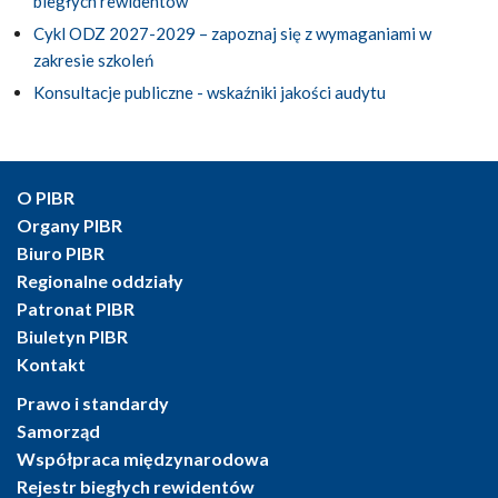
biegłych rewidentów
Cykl ODZ 2027-2029 – zapoznaj się z wymaganiami w
zakresie szkoleń
Konsultacje publiczne - wskaźniki jakości audytu
O PIBR
Organy PIBR
Biuro PIBR
Regionalne oddziały
Patronat PIBR
Biuletyn PIBR
Kontakt
Prawo i standardy
Samorząd
Współpraca międzynarodowa
Rejestr biegłych rewidentów