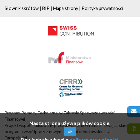
|
|
|
Słownik skrótów
BIP
Mapa strony
Polityka prywatności
Program Pomocy Technicznej w Zakresie Sprawozdawczości
Finansowej
Nasza strona używa plików cookie.
Projekt współfinansowany przez Szwajcarię w ramach szwajcarskiego
ok
programu współpracy z nowymi krajami członkowskimi Unii
Europejskiej
Dowiedz się więcej o
polityce prywatności
.