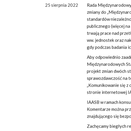
25 sierpnia 2022
Rada Międzynarodowych
zmiany do „Międzynar
standardów niezależno
publicznego (więcej na
trwają prace nad prze
ww. jednostek oraz nak
gdy podczas badania i
Aby odpowiednio zaadr
Międzynarodowych Stan
projekt zmian dwóch s
sprawozdawczość na t
„Komunikowanie się z 
stronie internetowej 
IAASB w ramach konsul
Komentarze można pr
znajdującego się bezpo
Zachęcamy biegłych rew