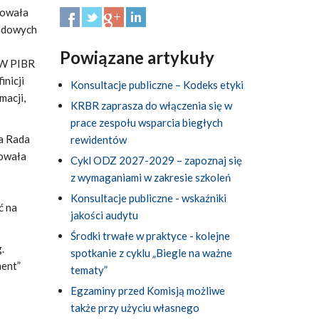
kowała
odowych
Powiązane artykuły
 W PIBR
nicji
Konsultacje publiczne – Kodeks etyki
macji,
KRBR zaprasza do włączenia się w
prace zespołu wsparcia biegłych
a Rada
rewidentów
kowała
Cykl ODZ 2027-2029 – zapoznaj się
z wymaganiami w zakresie szkoleń
Konsultacje publiczne - wskaźniki
ć na
jakości audytu
Środki trwałe w praktyce - kolejne
.
spotkanie z cyklu „Biegle na ważne
ment”
tematy”
Egzaminy przed Komisją możliwe
także przy użyciu własnego