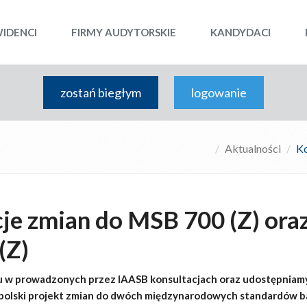
WIDENCI
FIRMY AUDYTORSKIE
KANDYDACI
zostań biegłym
logowanie
Aktualności
Ko
je zmian do MSB 700 (Z) ora
(Z)
u w prowadzonych przez IAASB konsultacjach oraz udostępniam
 polski projekt zmian do dwóch międzynarodowych standardów b