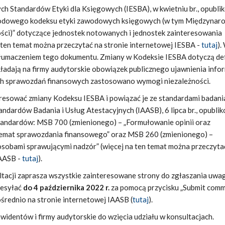
 Standardów Etyki dla Księgowych (IESBA), w kwietniu br., opubli
odowego kodeksu etyki zawodowych księgowych (w tym Międzynar
ści)” dotyczące jednostek notowanych i jednostek zainteresowania
 ten temat można przeczytać na stronie internetowej IESBA -
tutaj
).
tłumaczeniem tego dokumentu. Zmiany w Kodeksie IESBA dotyczą defi
ładają na firmy audytorskie obowiązek publicznego ujawnienia infor
ch sprawozdań finansowych zastosowano wymogi niezależności.
esować zmiany Kodeksu IESBA i powiązać je ze standardami badani
dardów Badania i Usług Atestacyjnych (IAASB), 6 lipca br., opubli
tandardów: MSB 700 (zmienionego) – „Formułowanie opinii oraz
emat sprawozdania finansowego” oraz MSB 260 (zmienionego) –
osobami sprawującymi nadzór” (więcej na ten temat można przeczyta
IAASB -
tutaj
).
tacji zaprasza wszystkie zainteresowane strony do zgłaszania uwag
zesyłać
do 4 października 2022 r.
za pomocą przycisku „Submit com
średnio na stronie internetowej IAASB (
tutaj
).
identów i firmy audytorskie do wzięcia udziału w konsultacjach.