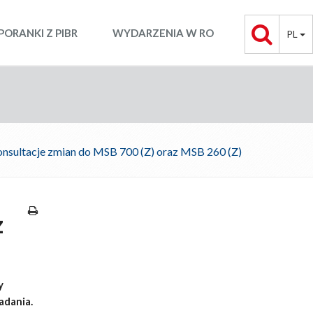
PORANKI Z PIBR
WYDARZENIA W RO
PL
nsultacje zmian do MSB 700 (Z) oraz MSB 260 (Z)
z
y
adania.