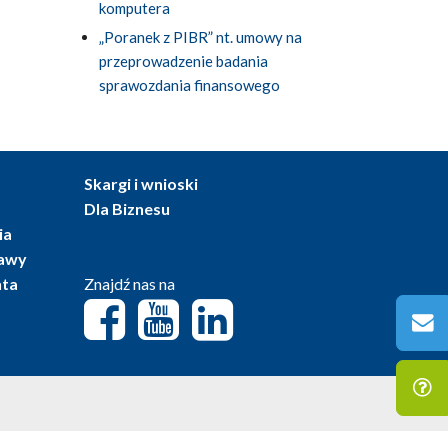
komputera
„Poranek z PIBR” nt. umowy na
przeprowadzenie badania
sprawozdania finansowego
Skargi i wnioski
Dla Biznesu
ia
tawy
nta
Znajdź nas na