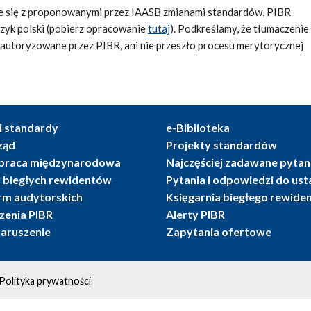
e się z proponowanymi przez IAASB zmianami standardów, PIBR
ęzyk polski (pobierz opracowanie
tutaj
). Podkreślamy, że tłumaczenie
t autoryzowane przez PIBR, ani nie przeszło procesu merytorycznej
i standardy
e-Biblioteka
ząd
Projekty standardów
praca międzynarodowa
Najczęściej zadawane pytan
r biegłych rewidentów
Pytania i odpowiedzi do us
irm audytorskich
Księgarnia biegłego rewide
enia PIBR
Alerty PIBR
naruszenie
Zapytania ofertowe
Polityka prywatności