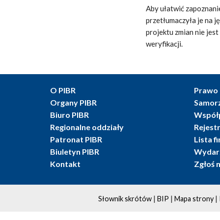
Aby ułatwić zapoznani
przetłumaczyła je na j
projektu zmian nie jes
weryfikacji.
O PIBR
Prawo 
Organy PIBR
Samor
Biuro PIBR
Współ
Regionalne oddziały
Rejest
Patronat PIBR
Lista f
Biuletyn PIBR
Wydarz
Kontakt
Zgłoś 
|
|
|
Słownik skrótów
BIP
Mapa strony