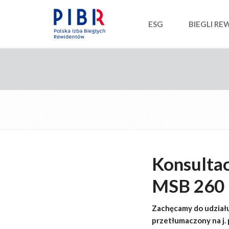
ESG
BIEGLI RE
Konsultac
MSB 260 
Zachęcamy do udział
przetłumaczony na j.