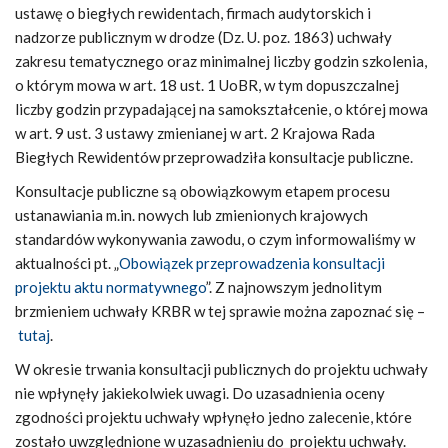
ustawę o biegłych rewidentach, firmach audytorskich i
nadzorze publicznym w drodze (Dz. U. poz. 1863) uchwały
zakresu tematycznego oraz minimalnej liczby godzin szkolenia,
o którym mowa w art. 18 ust. 1 UoBR, w tym dopuszczalnej
liczby godzin przypadającej na samokształcenie, o której mowa
w art. 9 ust. 3 ustawy zmienianej w art. 2 Krajowa Rada
Biegłych Rewidentów przeprowadziła konsultacje publiczne.
Konsultacje publiczne są obowiązkowym etapem procesu
ustanawiania m.in. nowych lub zmienionych krajowych
standardów wykonywania zawodu, o czym informowaliśmy w
aktualności pt. „
Obowiązek przeprowadzenia konsultacji
projektu aktu normatywnego
”. Z najnowszym jednolitym
brzmieniem uchwały KRBR w tej sprawie można zapoznać się –
tutaj
.
W okresie trwania konsultacji publicznych do projektu uchwały
nie wpłynęły jakiekolwiek uwagi. Do uzasadnienia oceny
zgodności projektu uchwały wpłynęło jedno zalecenie, które
zostało uwzględnione w uzasadnieniu do projektu uchwały.