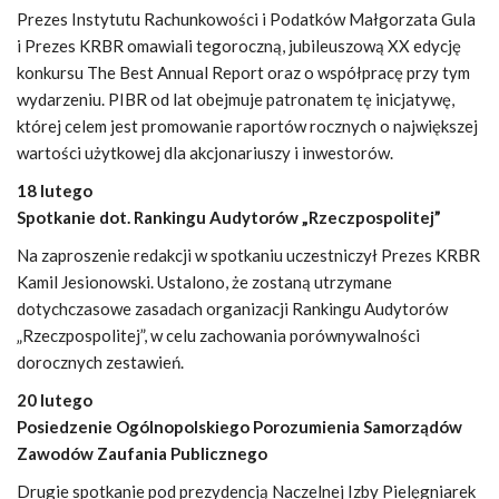
Prezes Instytutu Rachunkowości i Podatków Małgorzata Gula
i Prezes KRBR omawiali tegoroczną, jubileuszową XX edycję
konkursu The Best Annual Report oraz o współpracę przy tym
wydarzeniu. PIBR od lat obejmuje patronatem tę inicjatywę,
której celem jest promowanie raportów rocznych o największej
wartości użytkowej dla akcjonariuszy i inwestorów.
18 lutego
Spotkanie dot. Rankingu Audytorów „Rzeczpospolitej”
Na zaproszenie redakcji w spotkaniu uczestniczył Prezes KRBR
Kamil Jesionowski. Ustalono, że zostaną utrzymane
dotychczasowe zasadach organizacji Rankingu Audytorów
„Rzeczpospolitej”, w celu zachowania porównywalności
dorocznych zestawień.
20 lutego
Posiedzenie Ogólnopolskiego Porozumienia Samorządów
Zawodów Zaufania Publicznego
Drugie spotkanie pod prezydencją Naczelnej Izby Pielęgniarek