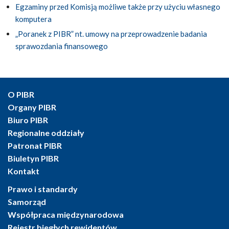
Egzaminy przed Komisją możliwe także przy użyciu własnego
komputera
„Poranek z PIBR” nt. umowy na przeprowadzenie badania
sprawozdania finansowego
O PIBR
Organy PIBR
Biuro PIBR
Regionalne oddziały
Patronat PIBR
Biuletyn PIBR
Kontakt
Prawo i standardy
Samorząd
Współpraca międzynarodowa
Rejestr biegłych rewidentów