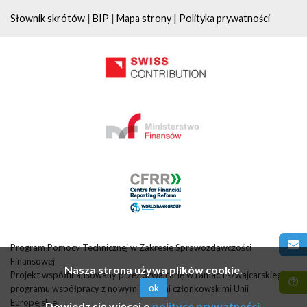
|
|
|
Słownik skrótów
BIP
Mapa strony
Polityka prywatności
Program Pomocy Technicznej w Zakresie Sprawozdawczości
Finansowej
Nasza strona używa plików cookie.
Projekt współfinansowany przez Szwajcarię w ramach szwajcarskiego
ok
programu współpracy z nowymi krajami członkowskimi Unii
Europejskiej
Dowiedz się więcej o
polityce prywatności
.