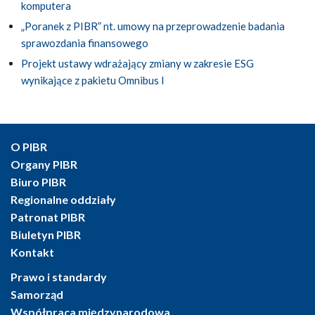
komputera
„Poranek z PIBR” nt. umowy na przeprowadzenie badania
sprawozdania finansowego
Projekt ustawy wdrażający zmiany w zakresie ESG
wynikające z pakietu Omnibus I
O PIBR
Organy PIBR
Biuro PIBR
Regionalne oddziały
Patronat PIBR
Biuletyn PIBR
Kontakt
Prawo i standardy
Samorząd
Współpraca międzynarodowa