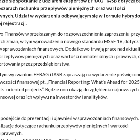
ędzie się spotkanie z udziałem ekspertów EFRAG i IASB dotyczą
obszarach rachunku przepływów pieniężnych oraz wartości
awnych. Udział w wydarzeniu odbywającym się w formule hybryd
rejestracji.
wo Finansów w przekazanym do rozpowszechnienia zaproszeniu, przy
nych zmian, w tym wprowadzenia nowego standardu MSSF 18, dotycz
ń w sprawozdaniach finansowych. Dodatkowo trwają prace nad aktual
przepływów pieniężnych oraz wartości niematerialnych i prawnych, 
ortowania przez przedsiębiorstwa.
tym wyzwaniom EFRAG i IASB zapraszają na wydarzenie poświęcon
wczości finansowej pt. „Financial Reporting: What’s Ahead for 2025
ts-oriented projects”. Będzie ono okazją do zgłębienia najnowszych
nsowej oraz ich wpływu na inwestorów i analityków.
odejście do prezentacji i ujawnień w sprawozdaniach finansowych.
lizacje dotyczące rachunku przepływów pieniężnych i wartości
i prawnych.