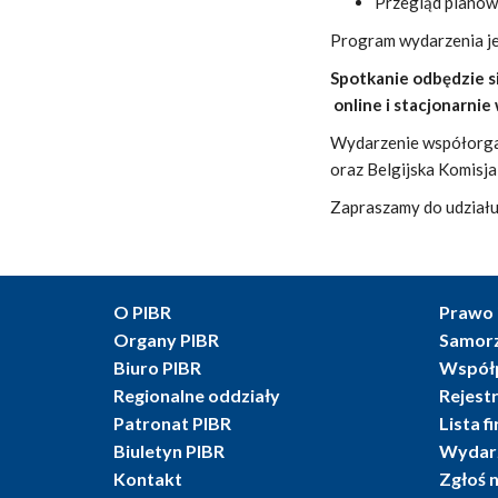
Przegląd planów 
Program wydarzenia j
Spotkanie odbędzie si
online i stacjonarni
Wydarzenie współorga
oraz Belgijska Komis
Zapraszamy do udziału
O PIBR
Prawo 
Organy PIBR
Samor
Biuro PIBR
Współ
Regionalne oddziały
Rejest
Patronat PIBR
Lista f
Biuletyn PIBR
Wydarz
Kontakt
Zgłoś 