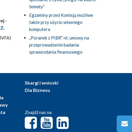
tematy”
Egzaminy przed Komisją możliwe
ej -
także przy użyciu własnego
RZ
.
komputera
/BVFA)
„Poranek z PIBR” nt. umowy na
przeprowadzenie badania
sprawozdania finansowego
Skargi i wnioski
Dla Biznesu
ia
tawy
nta
Znajdź nas na