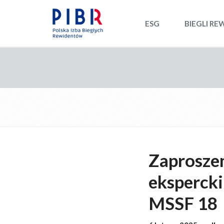
ESG
BIEGLI RE
Zaproszen
eksperck
MSSF 18