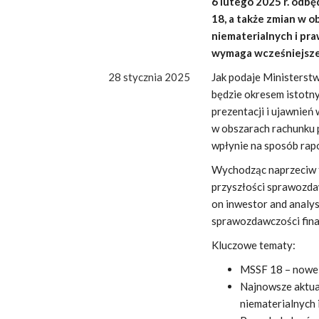
6 lutego 2025 r. odb
18, a także zmian w 
niematerialnych i pr
wymaga wcześniejszej 
28 stycznia 2025
Jak podaje Ministerst
będzie okresem istot
prezentacji i ujawnie
w obszarach rachunku 
wpłynie na sposób rap
Wychodząc naprzeciw 
przyszłości sprawozda
on inwestor and analys
sprawozdawczości fina
Kluczowe tematy:
MSSF 18 – nowe p
Najnowsze aktua
niematerialnych 