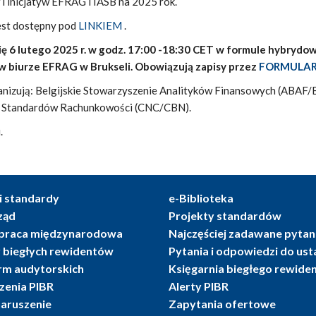
i inicjatyw EFRAG i IASB na 2025 rok.
est dostępny pod
LINKIEM
.
ę 6 lutego 2025 r. w godz. 17:00 -18:30 CET w formule hybrydow
e w biurze EFRAG w Brukseli. Obowiązują zapisy przez
FORMULA
nizują: Belgijskie Stowarzyszenie Analityków Finansowych (ABAF
ja Standardów Rachunkowości (CNC/CBN).
.
i standardy
e-Biblioteka
ząd
Projekty standardów
praca międzynarodowa
Najczęściej zadawane pytan
r biegłych rewidentów
Pytania i odpowiedzi do us
irm audytorskich
Księgarnia biegłego rewide
enia PIBR
Alerty PIBR
naruszenie
Zapytania ofertowe