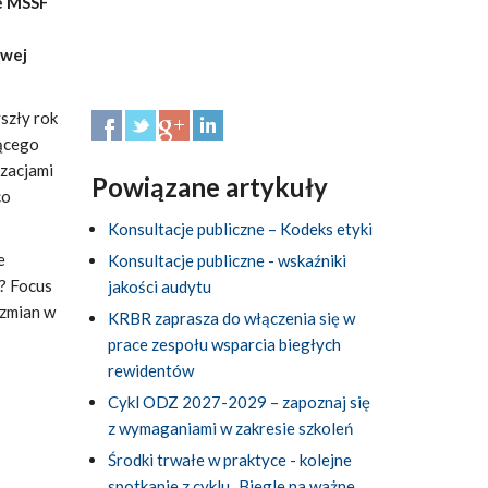
ce MSSF
owej
szły rok
ącego
izacjami
Powiązane artykuły
co
Konsultacje publiczne – Kodeks etyki
e
Konsultacje publiczne - wskaźniki
? Focus
jakości audytu
 zmian w
KRBR zaprasza do włączenia się w
prace zespołu wsparcia biegłych
rewidentów
Cykl ODZ 2027-2029 – zapoznaj się
z wymaganiami w zakresie szkoleń
Środki trwałe w praktyce - kolejne
spotkanie z cyklu „Biegle na ważne