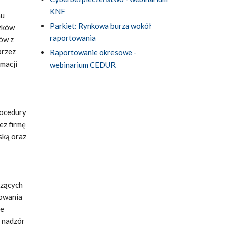
KNF
nu
Parkiet: Rynkowa burza wokół
ązków
raportowania
sów z
przez
Raportowanie okresowe -
macji
webinarium CEDUR
rocedury
ez firmę
ską oraz
czących
rowania
ie
a nadzór