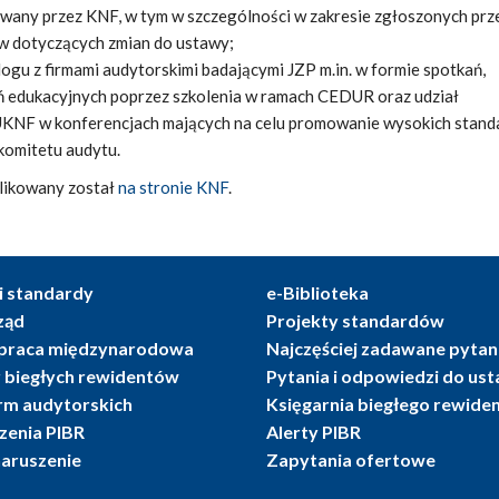
owany przez KNF, w tym w szczególności w zakresie zgłoszonych prz
 dotyczących zmian do ustawy;
ogu z firmami audytorskimi badającymi JZP m.in. w formie spotkań,
ań edukacyjnych poprzez szkolenia w ramach CEDUR oraz udział
 UKNF w konferencjach mających na celu promowanie wysokich stan
komitetu audytu.
likowany został
na stronie KNF
.
i standardy
e-Biblioteka
ząd
Projekty standardów
praca międzynarodowa
Najczęściej zadawane pytan
r biegłych rewidentów
Pytania i odpowiedzi do us
irm audytorskich
Księgarnia biegłego rewide
enia PIBR
Alerty PIBR
naruszenie
Zapytania ofertowe