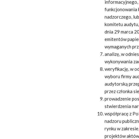
informacyjnego, 
funkcjonowania 
nadzorczego, lu
komitetu audytu,
dnia 29 marca 20
emitentów papie
wymaganych prz
analizę, w odnie
wykonywania zad
weryfikację, w o
wyboru firmy aud
audytorską prze
przez członka si
prowadzenie pos
stwierdzenia nar
współpracę z Po
nadzoru publicz
rynku w zakresie
projektów aktów