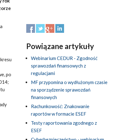
y rok
zorze
ja
Powiązane artykuły
Webinarium CEDUR - Zgodność
okresu
sprawozdań finansowych z
regulacjami
we, po
014;
MF przypomina o wydłużonym czasie
etu
na sporządzenie sprawozdań
finansowych
rady
Rachunkowość: Znakowanie
raportów w formacie ESEF
Testy raportowania zgodnego z
ESEF
Cyberbezpieczeństwo - webinarium