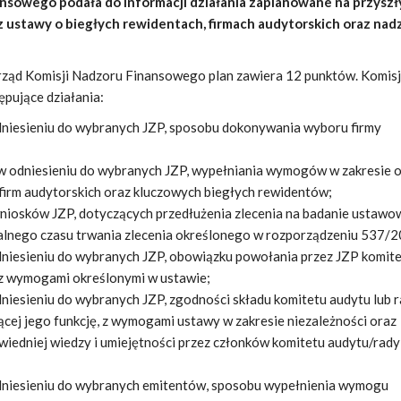
nsowego podała do informacji działania zaplanowane na przyszł
 z ustawy o biegłych rewidentach, firmach audytorskich oraz nad
ząd Komisji Nadzoru Finansowego plan zawiera 12 punktów. Komis
ępujące działania:
odniesieniu do wybranych JZP, sposobu dokonywania wyboru firmy
w odniesieniu do wybranych JZP, wypełniania wymogów w zakresie 
ji firm audytorskich oraz kluczowych biegłych rewidentów;
niosków JZP, dotyczących przedłużenia zlecenia na badanie ustawo
lnego czasu trwania zlecenia określonego w rozporządzeniu 537/2
dniesieniu do wybranych JZP, obowiązku powołania przez JZP komit
 z wymogami określonymi w ustawie;
dniesieniu do wybranych JZP, zgodności składu komitetu audytu lub 
ącej jego funkcję, z wymogami ustawy w zakresie niezależności oraz
iedniej wiedzy i umiejętności przez członków komitetu audytu/rady
odniesieniu do wybranych emitentów, sposobu wypełnienia wymogu