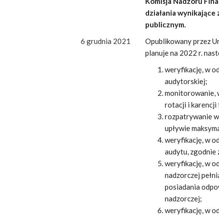
Komisja Nadzoru Fina
działania wynikające
publicznym.
6 grudnia 2021
Opublikowany przez Ur
planuje na 2022 r. nast
weryfikację, w 
audytorskiej;
monitorowanie, 
rotacji i karenc
rozpatrywanie w
upływie maksyma
weryfikację, w o
audytu, zgodnie
weryfikację, w o
nadzorczej pełni
posiadania odpow
nadzorczej;
weryfikację, w 