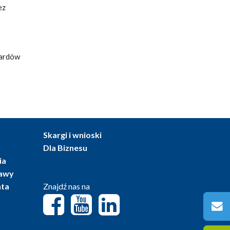
ez
dardów
Skargi i wnioski
Dla Biznesu
ia
tawy
nta
Znajdź nas na