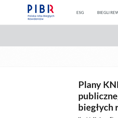
ESG
BIEGLI RE
Plany KNF
publiczne
biegłych 