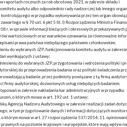
w raportach rocznych za rok obrotowy 2021, w zakresie składu i
komitetu audytu albo odpowiednio rady nadzorczej lub innego orga
b kontrolującego w przypadku wykonywania przez ten organ obowi
 zawartego w § 70 ust. 6 pkt 5 lit. l) Rozporządzenia Ministra Finan
18 r. w sprawie informacji bieżących i okresowych przekazywanych 
rów wartościowych oraz warunków uznawania za równoważne infor
episami prawa państwa niebędącego państwem członkowskim;
sieniu do wybranych JZP, funkcjonowania komitetu audytu w zakresie
ań wynikających z ustawy;
dniesieniu do wybranych JZP, przygotowania i wdrożenia polityki i p
ytorskiej do przeprowadzenia badania oraz polityki świadczenia prz
prowadzającą badanie, przez podmioty powiązane z tą firmą audytor
eci firmy audytorskiej, dozwolonych usług niebędących badaniem;
tępowań w zakresie nakładania kar administracyjnych w przypadku
uszeń, o których mowa w art. 192 ust. 1 ustawy;
lską Agencją Nadzoru Audytowego w zakresie realizacji zadań doty
nego, w tym przygotowanie danych i informacji dotyczących monito
, o którym mowa w art. 27 rozporządzenia 537/2014; 11. opiniowan
 prawnych na poziomie krajowym i europejskim, które mają wpływ n