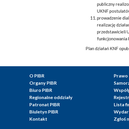
publiczny realiz
UKNF postulatów
prowadzenie dial
realizację dział
przedstawicieli
funkcjonowania 
Plan działań KNF opub
O PIBR
Prawo 
Organy PIBR
Samor
Biuro PIBR
Współ
Regionalne oddziały
Rejest
Patronat PIBR
Lista f
Biuletyn PIBR
Wydarz
Kontakt
Zgłoś 