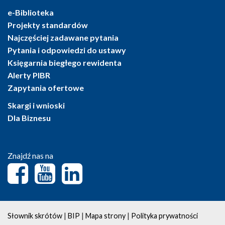
e-Biblioteka
Projekty standardów
Najczęściej zadawane pytania
Pytania i odpowiedzi do ustawy
Księgarnia biegłego rewidenta
Alerty PIBR
Zapytania ofertowe
Skargi i wnioski
Dla Biznesu
Znajdź nas na
|
|
|
Słownik skrótów
BIP
Mapa strony
Polityka prywatności