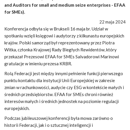
and Auditors for small and medium seize enterprises - EFAA
for SMEs).
22 maja 2024
Konferencja odbyła się w Brukseli 16 maja br. Udział w
spotkaniu wzięli księgowi i audytorzy z kilkunastu europejskich
krajów. Polski samorząd był reprezentowany przez Piotra
Witka, członka Krajowej Rady Biegłych Rewidentów, który
przekazał Prezesowi EFAA for SMEs Salvadorowi Marinowi
gratulacje w imieniu prezesa KRBR.
Rolą Federacji jest między innymi pełnienie funkcji pierwszego
punktu kontaktu dla instytucji Unii Europejskiej w zakresie
zmian w rachunkowości, audycie czy ESG w kontekście małych i
średnich przedsiębiorstw. EFAA for SMEs chroni również
interesów małych i średnich jednostek na poziomie regulacji
europejskich.
Podczas jubileuszowej konferencji była mowa zarówno o
historii Federacji, jak i o sztucznej inteligencji i