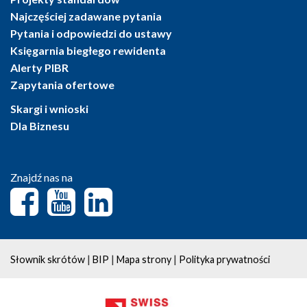
Najczęściej zadawane pytania
Pytania i odpowiedzi do ustawy
Księgarnia biegłego rewidenta
Alerty PIBR
Zapytania ofertowe
Skargi i wnioski
Dla Biznesu
Znajdź nas na
|
|
|
Słownik skrótów
BIP
Mapa strony
Polityka prywatności