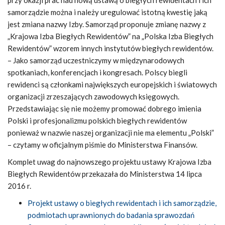
przy okazji prac nad nową ustawą o biegłych rewidentach i ich
samorządzie można i należy uregulować istotną kwestię jaką
jest zmiana nazwy Izby. Samorząd proponuje zmianę nazwy z
„Krajowa Izba Biegłych Rewidentów” na „Polska Izba Biegłych
Rewidentów” wzorem innych instytutów biegłych rewidentów.
– Jako samorząd uczestniczymy w międzynarodowych
spotkaniach, konferencjach i kongresach. Polscy biegli
rewidenci są członkami największych europejskich i światowych
organizacji zrzeszających zawodowych księgowych.
Przedstawiając się nie możemy promować dobrego imienia
Polski i profesjonalizmu polskich biegłych rewidentów
ponieważ w nazwie naszej organizacji nie ma elementu „Polski”
– czytamy w oficjalnym piśmie do Ministerstwa Finansów.
Komplet uwag do najnowszego projektu ustawy Krajowa Izba
Biegłych Rewidentów przekazała do Ministerstwa 14 lipca
2016 r.
Projekt ustawy o biegłych rewidentach i ich samorządzie,
podmiotach uprawnionych do badania sprawozdań