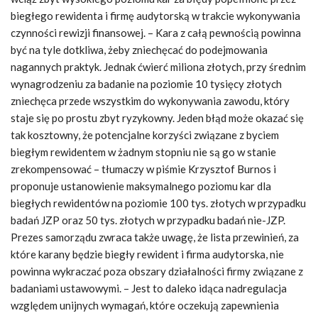
biegłego rewidenta i firmę audytorską w trakcie wykonywania
czynności rewizji finansowej. – Kara z całą pewnością powinna
być na tyle dotkliwa, żeby zniechęcać do podejmowania
nagannych praktyk. Jednak ćwierć miliona złotych, przy średnim
wynagrodzeniu za badanie na poziomie 10 tysięcy złotych
zniechęca przede wszystkim do wykonywania zawodu, który
staje się po prostu zbyt ryzykowny. Jeden błąd może okazać się
tak kosztowny, że potencjalne korzyści związane z byciem
biegłym rewidentem w żadnym stopniu nie są go w stanie
zrekompensować – tłumaczy w piśmie Krzysztof Burnos i
proponuje ustanowienie maksymalnego poziomu kar dla
biegłych rewidentów na poziomie 100 tys. złotych w przypadku
badań JZP oraz 50 tys. złotych w przypadku badań nie-JZP.
Prezes samorządu zwraca także uwagę, że lista przewinień, za
które karany będzie biegły rewident i firma audytorska, nie
powinna wykraczać poza obszary działalności firmy związane z
badaniami ustawowymi. – Jest to daleko idąca nadregulacja
względem unijnych wymagań, które oczekują zapewnienia