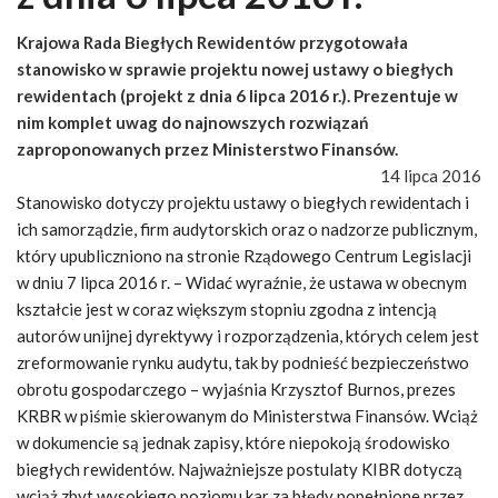
Krajowa Rada Biegłych Rewidentów przygotowała
stanowisko w sprawie projektu nowej ustawy o biegłych
rewidentach (projekt z dnia 6 lipca 2016 r.). Prezentuje w
nim komplet uwag do najnowszych rozwiązań
zaproponowanych przez Ministerstwo Finansów.
14 lipca 2016
Stanowisko dotyczy projektu ustawy o biegłych rewidentach i
ich samorządzie, firm audytorskich oraz o nadzorze publicznym,
który upubliczniono na stronie Rządowego Centrum Legislacji
w dniu 7 lipca 2016 r. – Widać wyraźnie, że ustawa w obecnym
kształcie jest w coraz większym stopniu zgodna z intencją
autorów unijnej dyrektywy i rozporządzenia, których celem jest
zreformowanie rynku audytu, tak by podnieść bezpieczeństwo
obrotu gospodarczego – wyjaśnia Krzysztof Burnos, prezes
KRBR w piśmie skierowanym do Ministerstwa Finansów. Wciąż
w dokumencie są jednak zapisy, które niepokoją środowisko
biegłych rewidentów. Najważniejsze postulaty KIBR dotyczą
wciąż zbyt wysokiego poziomu kar za błędy popełnione przez