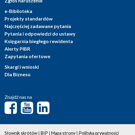
Zgłoś naruszenie
e-Biblioteka
Projekty standardów
Najczęściej zadawane pytania
Pytania i odpowiedzi do ustawy
Księgarnia biegłego rewidenta
Alerty PIBR
Zapytania ofertowe
Skargi i wnioski
Dla Biznesu
Znajdź nas na
|
|
|
Słownik skrótów
BIP
Mapa strony
Polityka prywatności