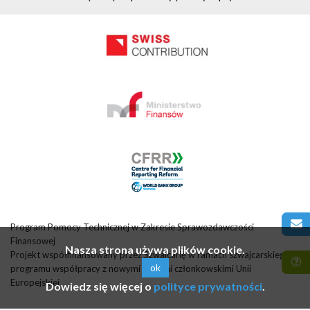
Program Pomocy Technicznej w Zakresie Sprawozdawczości
Finansowej
Nasza strona używa plików cookie.
Projekt współfinansowany przez Szwajcarię w ramach szwajcarskiego
ok
programu współpracy z nowymi krajami członkowskimi Unii
Europejskiej
Dowiedz się więcej o
polityce prywatności
.