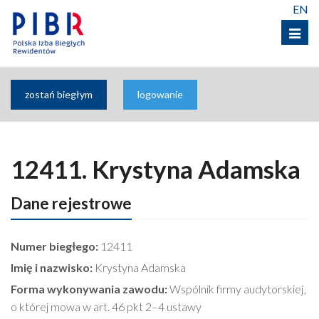
EN
Menu
zostań biegłym
logowanie
12411. Krystyna Adamska
Dane rejestrowe
Numer biegłego:
12411
Imię i nazwisko:
Krystyna Adamska
Forma wykonywania zawodu:
Wspólnik firmy audytorskiej‚
o której mowa w art. 46 pkt 2–4 ustawy