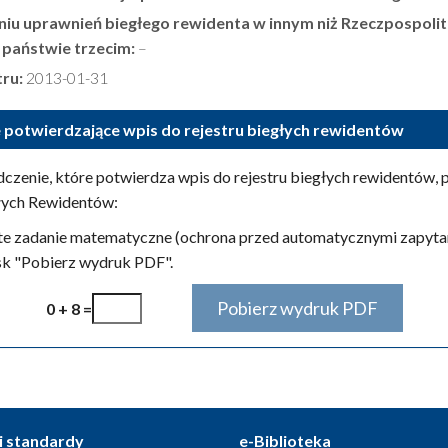
niu uprawnień biegłego rewidenta w innym niż Rzeczpospoli
b państwie trzecim:
–
tru:
2013-01-31
 potwierdzające wpis do rejestru biegłych rewidentów
czenie, które potwierdza wpis do rejestru biegłych rewidentów,
łych Rewidentów:
te zadanie matematyczne (ochrona przed automatycznymi zapytan
isk "Pobierz wydruk PDF".
0 + 8 =
i standardy
e-Biblioteka