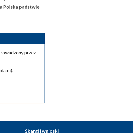
ta Polska państwie
 prowadzony przez
iami).
Skargi i wnioski