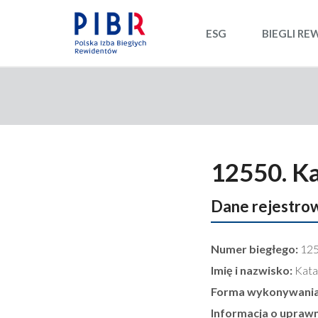
ESG
BIEGLI RE
12550. K
Dane rejestro
Numer biegłego:
12
Imię i nazwisko:
Kata
Forma wykonywania
Informacja o upraw