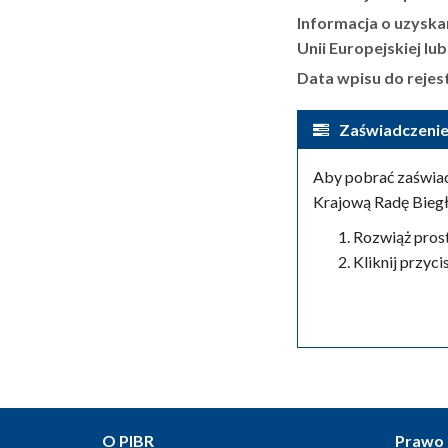
Informacja o uzyska
Unii Europejskiej lu
Data wpisu do rejes
Zaświadczenie
Aby pobrać zaświad
Krajową Radę Bieg
Rozwiąż pros
Kliknij przyc
O PIBR
Prawo 