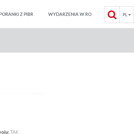
PORANKI Z PIBR
WYDARZENIA W RO
PL
oju:
TAK