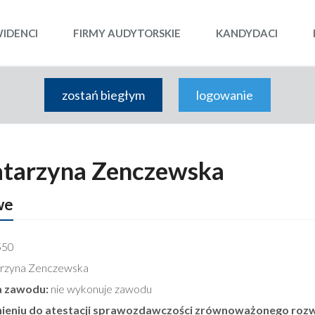
WIDENCI
FIRMY AUDYTORSKIE
KANDYDACI
zostań biegłym
logowanie
atarzyna Zenczewska
we
550
rzyna Zenczewska
 zawodu:
nie wykonuje zawodu
nieniu do atestacji sprawozdawczości zrównoważonego rozw