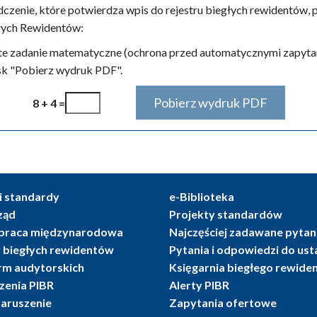
czenie, które potwierdza wpis do rejestru biegłych rewidentów,
łych Rewidentów:
te zadanie matematyczne (ochrona przed automatycznymi zapytan
isk "Pobierz wydruk PDF".
8 + 4 =
i standardy
e-Biblioteka
ząd
Projekty standardów
praca międzynarodowa
Najczęściej zadawane pytan
r biegłych rewidentów
Pytania i odpowiedzi do us
irm audytorskich
Księgarnia biegłego rewide
enia PIBR
Alerty PIBR
naruszenie
Zapytania ofertowe