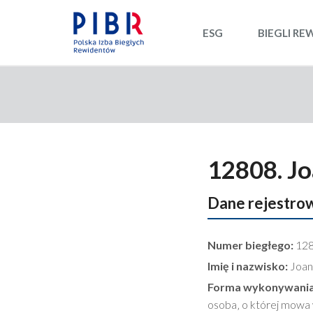
ESG
BIEGLI RE
12808. J
Dane rejestro
Numer biegłego:
12
Imię i nazwisko:
Joan
Forma wykonywania
osoba‚ o której mowa 