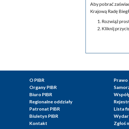
Aby pobrać zaświad
Krajową Radę Bieg
Rozwiąż pros
Kliknij przyc
O PIBR
Prawo 
Organy PIBR
Samor
Biuro PIBR
Współ
Regionalne oddziały
Rejest
Patronat PIBR
Lista f
Biuletyn PIBR
Wydarz
Kontakt
Zgłoś 