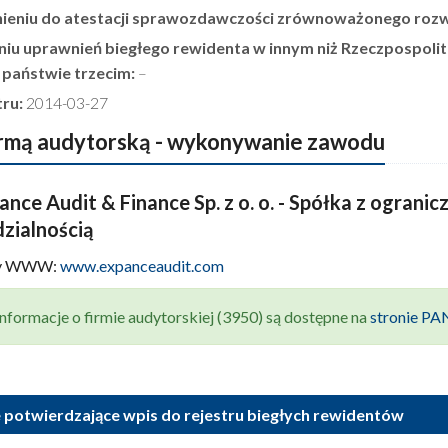
nieniu do atestacji sprawozdawczości zrównoważonego rozw
niu uprawnień biegłego rewidenta w innym niż Rzeczpospoli
b państwie trzecim:
–
tru:
2014-03-27
irmą audytorską - wykonywanie zawodu
nce Audit & Finance Sp. z o. o. - Spółka z ogranic
zialnością
ny WWW:
www.expanceaudit.com
nformacje o firmie audytorskiej (3950) są dostępne na
stronie P
 potwierdzające wpis do rejestru biegłych rewidentów