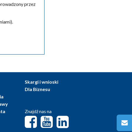
 prowadzony przez
iami).
Skargi i wnioski
Dla Biznesu
ia
tawy
nta
Znajdź nas na