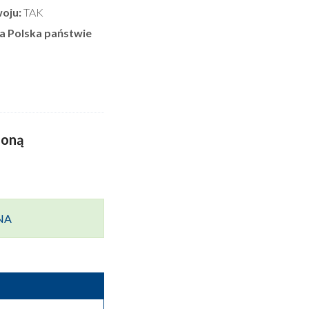
oju:
TAK
ta Polska państwie
zoną
ANA