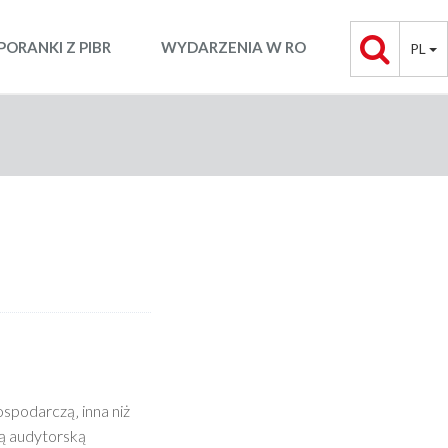
PORANKI Z PIBR
WYDARZENIA W RO
PL
spodarczą‚ inna niż
mą audytorską