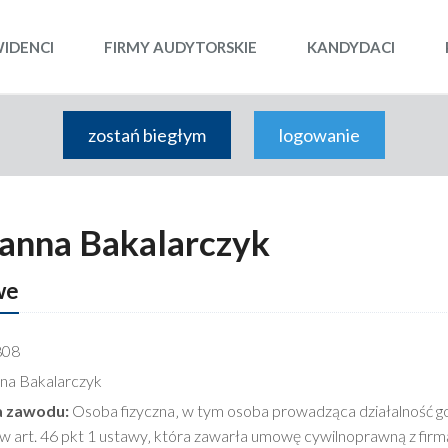
WIDENCI
FIRMY AUDYTORSKIE
KANDYDACI
zostań biegłym
logowanie
oanna Bakalarczyk
we
808
na Bakalarczyk
 zawodu:
Osoba fizyczna‚ w tym osoba prowadząca działalność go
w art. 46 pkt 1 ustawy‚ która zawarła umowę cywilnoprawną z fir