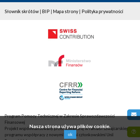
|
|
|
Słownik skrótów
BIP
Mapa strony
Polityka prywatności
Program Pomocy Technicznej w Zakresie Sprawozdawczości
Finansowej
Nasza strona używa plików cookie.
Projekt współfinansowany przez Szwajcarię w ramach szwajcarskiego
ok
programu współpracy z nowymi krajami członkowskimi Unii