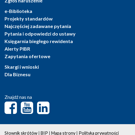
Zgłoś naruszenie
e-Biblioteka
Projekty standardów
Najczęściej zadawane pytania
Pytania i odpowiedzi do ustawy
Księgarnia biegłego rewidenta
Alerty PIBR
Zapytania ofertowe
Skargi i wnioski
Dla Biznesu
Znajdź nas na
|
|
|
Słownik skrótów
BIP
Mapa strony
Polityka prywatności