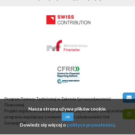
Program Pomocy Technicznej w Zakresie Sprawozdawczości
Finansowej
Nasza strona używa plików cookie.
Projekt współfinansowany przez Szwajcarię w ramach szwajcarskiego
ok
programu współpracy z nowymi krajami członkowskimi Unii
Europejskiej
Dowiedz się więcej o
polityce prywatności
.