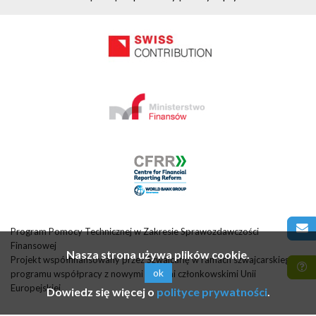
Program Pomocy Technicznej w Zakresie Sprawozdawczości
Finansowej
Nasza strona używa plików cookie.
Projekt współfinansowany przez Szwajcarię w ramach szwajcarskiego
ok
programu współpracy z nowymi krajami członkowskimi Unii
Europejskiej
Dowiedz się więcej o
polityce prywatności
.