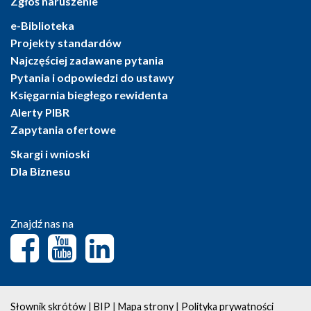
Zgłoś naruszenie
e-Biblioteka
Projekty standardów
Najczęściej zadawane pytania
Pytania i odpowiedzi do ustawy
Księgarnia biegłego rewidenta
Alerty PIBR
Zapytania ofertowe
Skargi i wnioski
Dla Biznesu
Znajdź nas na
|
|
|
Słownik skrótów
BIP
Mapa strony
Polityka prywatności