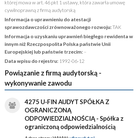
której mowa w art. 46 pkt 1 ustawy‚ która zawarła umowę
cywilnoprawną z firmą audytorską
Informacja o uprawnieniu do atestacji
sprawozdawczości zrównoważonego rozwoju:
TAK
Informacja o uzyskaniu uprawnień biegłego rewidenta w
innym niż Rzeczpospolita Polska państwie Unii
Europejskiej lub państwie trzecim:
–
Data wpisu do rejestru:
1992-06-12
Powiązanie z firmą audytorską -
wykonywanie zawodu
4275 U-FIN AUDYT SPÓŁKA Z
OGRANICZONĄ
ODPOWIEDZIALNOŚCIĄ - Spółka z
ograniczoną odpowiedzialnością
Adres strony WWW:
ufinaudyt.pl