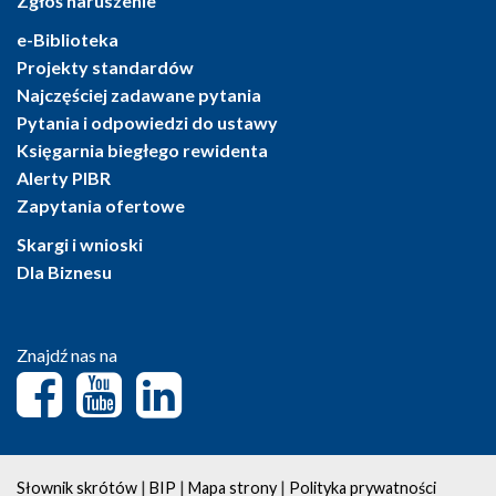
Zgłoś naruszenie
e-Biblioteka
Projekty standardów
Najczęściej zadawane pytania
Pytania i odpowiedzi do ustawy
Księgarnia biegłego rewidenta
Alerty PIBR
Zapytania ofertowe
Skargi i wnioski
Dla Biznesu
Znajdź nas na
|
|
|
Słownik skrótów
BIP
Mapa strony
Polityka prywatności