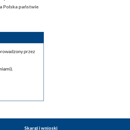
ta Polska państwie
 prowadzony przez
iami).
Skargi i wnioski