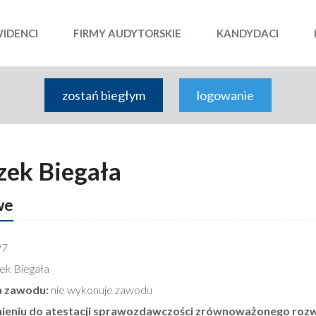
WIDENCI
FIRMY AUDYTORSKIE
KANDYDACI
zostań biegłym
logowanie
zek Biegała
we
97
ek Biegała
 zawodu:
nie wykonuje zawodu
nieniu do atestacji sprawozdawczości zrównoważonego rozw