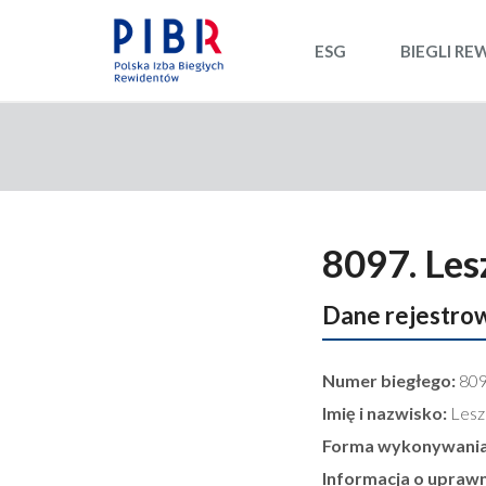
ESG
BIEGLI RE
8097. Les
Dane rejestro
Numer biegłego:
80
Imię i nazwisko:
Lesz
Forma wykonywania
Informacja o upraw