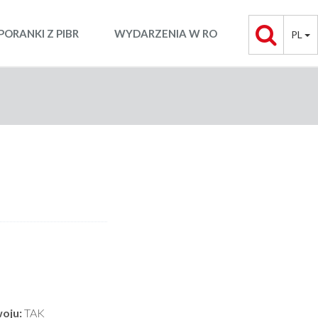
PORANKI Z PIBR
WYDARZENIA W RO
PL
oju:
TAK