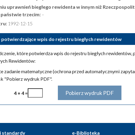
niu uprawnień biegłego rewidenta w innym niż Rzeczpospoli
b państwie trzecim:
–
tru:
1992-12-15
 potwierdzające wpis do rejestru biegłych rewidentów
czenie, które potwierdza wpis do rejestru biegłych rewidentów,
łych Rewidentów:
te zadanie matematyczne (ochrona przed automatycznymi zapytan
isk "Pobierz wydruk PDF".
4 + 4 =
i standardy
e-Biblioteka