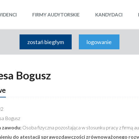
WIDENCI
FIRMY AUDYTORSKIE
KANDYDACI
zostań biegłym
logowanie
esa Bogusz
we
32
sa Bogusz
 zawodu:
Osoba fizyczna pozostająca w stosunku pracy z firmą a
nieniu do atestacji sprawozdawczości zrównoważonego rozw