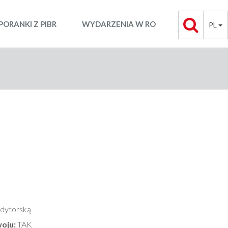
PORANKI Z PIBR
WYDARZENIA W RO
PL
udytorską
oju:
TAK