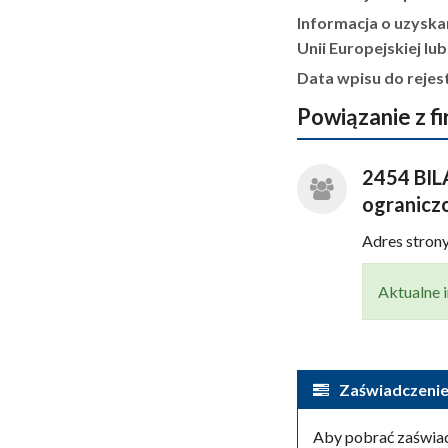
Informacja o uzyska
Unii Europejskiej lu
Data wpisu do rejes
Powiązanie z f
2454 BIL
ogranicz
Adres stro
Aktualne i
Zaświadczenie
Aby pobrać zaświad