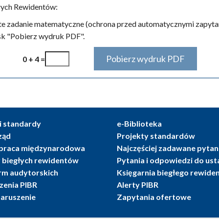
łych Rewidentów:
te zadanie matematyczne (ochrona przed automatycznymi zapytan
isk "Pobierz wydruk PDF".
0 + 4 =
i standardy
e-Biblioteka
ząd
Projekty standardów
praca międzynarodowa
Najczęściej zadawane pytan
r biegłych rewidentów
Pytania i odpowiedzi do us
irm audytorskich
Księgarnia biegłego rewide
enia PIBR
Alerty PIBR
naruszenie
Zapytania ofertowe