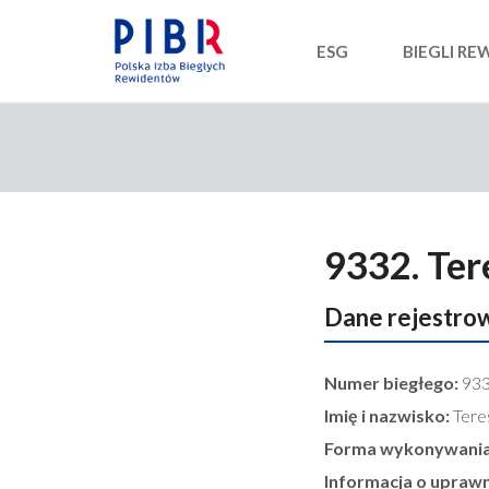
ESG
BIEGLI RE
9332. Ter
Dane rejestro
Numer biegłego:
93
Imię i nazwisko:
Tere
Forma wykonywania
Informacja o upraw