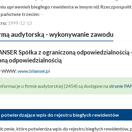
niu uprawnień biegłego rewidenta w innym niż Rzeczpospoli
b państwie trzecim:
–
tru:
1999-12-13
irmą audytorską - wykonywanie zawodu
ANSER Spółka z ograniczoną odpowiedzialnością -
oną odpowiedzialnością
ny WWW:
www.bilanser.pl
nformacje o firmie audytorskiej (2454) są dostępne na
stronie P
 potwierdzające wpis do rejestru biegłych rewidentów
czenie, które potwierdza wpis do rejestru biegłych rewidentów,