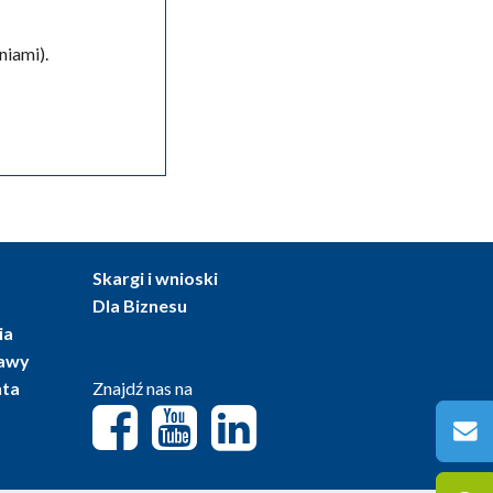
iami).
Skargi i wnioski
Dla Biznesu
ia
tawy
nta
Znajdź nas na