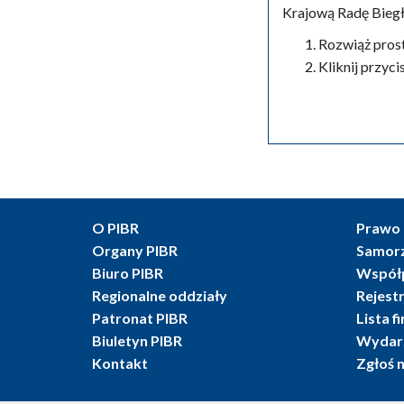
Krajową Radę Bieg
Rozwiąż pros
Kliknij przyc
O PIBR
Prawo 
Organy PIBR
Samor
Biuro PIBR
Współ
Regionalne oddziały
Rejest
Patronat PIBR
Lista f
Biuletyn PIBR
Wydarz
Kontakt
Zgłoś 