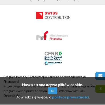
Program Pomocy Technicznej w Zakresie Sprawozdawczości
Finansowej
Nasza strona używa plików cookie.
Projekt współfinansowany przez Szwajcarię w ramach szwajcarskiego
ok
programu współpracy z nowymi krajami członkowskimi Unii
Europejskiej
Dowiedz się więcej o
polityce prywatności
.