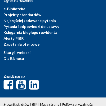
Zgłoś naruszenie
e-Biblioteka
Projekty standardów
Najczęściej zadawane pytania
Pytania i odpowiedzi do ustawy
Księgarnia biegłego rewidenta
Alerty PIBR
Zapytania ofertowe
Skargi i wnioski
Dla Biznesu
Znajdź nas na
|
|
|
Słownik skrótów
BIP
Mapa strony
Polityka prywatności