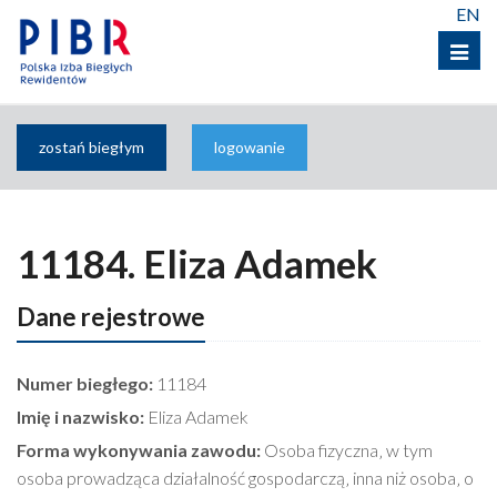
EN
Menu
zostań biegłym
logowanie
11184. Eliza Adamek
Dane rejestrowe
Numer biegłego:
11184
Imię i nazwisko:
Eliza Adamek
Forma wykonywania zawodu:
Osoba fizyczna‚ w tym
osoba prowadząca działalność gospodarczą‚ inna niż osoba‚ o