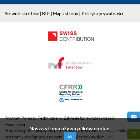
|
|
|
Słownik skrótów
BIP
Mapa strony
Polityka prywatności
Program Pomocy Technicznej w Zakresie Sprawozdawczości
Finansowej
Nasza strona używa plików cookie.
Projekt współfinansowany przez Szwajcarię w ramach szwajcarskiego
ok
programu współpracy z nowymi krajami członkowskimi Unii