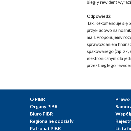
biegły rewident wyrazi
Odpowiedź:
Tak. Rekomenduje się 
przykładowo na nośniku
mail. Proponujemy roz
sprawozdaniem finansow
spakowanego (zip, z7,
elektronicznym dla jed
przez biegłego rewiden
O PIBR
Prawo 
Organy PIBR
Samor
Biuro PIBR
Współ
Regionalne oddziały
Rejest
Patronat PIBR
Lista f