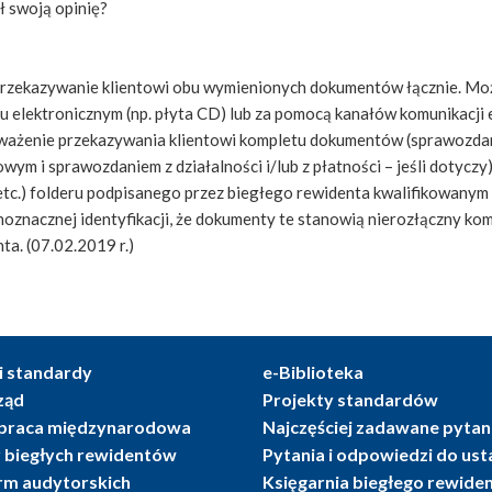
ł swoją opinię?
przekazywanie klientowi obu wymienionych dokumentów łącznie. Moż
 elektronicznym (np. płyta CD) lub za pomocą kanałów komunikacji el
ważenie przekazywania klientowi kompletu dokumentów (sprawozdan
ym i sprawozdaniem z działalności i/lub z płatności – jeśli dotyczy
 etc.) folderu podpisanego przez biegłego rewidenta kwalifikowany
noznacznej identyfikacji, że dokumenty te stanowią nierozłączny k
ta. (07.02.2019 r.)
i standardy
e-Biblioteka
ząd
Projekty standardów
praca międzynarodowa
Najczęściej zadawane pytan
r biegłych rewidentów
Pytania i odpowiedzi do us
irm audytorskich
Księgarnia biegłego rewide