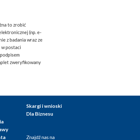
na to zrobić
ektronicznej (np. e-
ie z badania wraz ze
) w postaci
m podpisem
omplet zweryfikowany
Skargi i wnioski
Dla Biznesu
ia
tawy
nta
Znajdź nas na