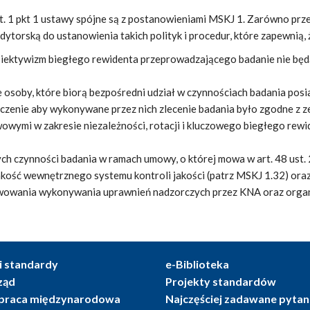
t. 1 pkt 1 ustawy spójne są z postanowieniami MSKJ 1. Zarówno prze
dytorską do ustanowienia takich polityk i procedur, które zapewnią, 
obiektywizm biegłego rewidenta przeprowadzającego badanie nie będ
e osoby, które biorą bezpośredni udział w czynnościach badania pos
czenie aby wykonywane przez nich zlecenie badania było zgodne z z
wymi w zakresie niezależności, rotacji i kluczowego biegłego rewi
ych czynności badania w ramach umowy, o której mowa w art. 48 ust.
kość wewnętrznego systemu kontroli jakości (patrz MSKJ 1.32) oraz
wowania wykonywania uprawnień nadzorczych przez KNA oraz orga
i standardy
e-Biblioteka
ząd
Projekty standardów
praca międzynarodowa
Najczęściej zadawane pytan