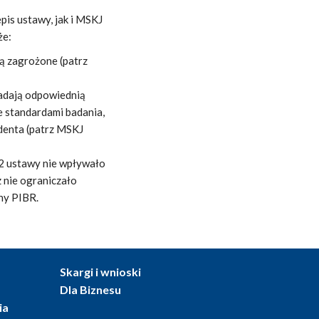
pis ustawy, jak i MSKJ
że:
ą zagrożone (patrz
iadają odpowiednią
e standardami badania,
denta (patrz MSKJ
 2 ustawy nie wpływało
 nie ograniczało
ny PIBR.
Skargi i wnioski
Dla Biznesu
ia