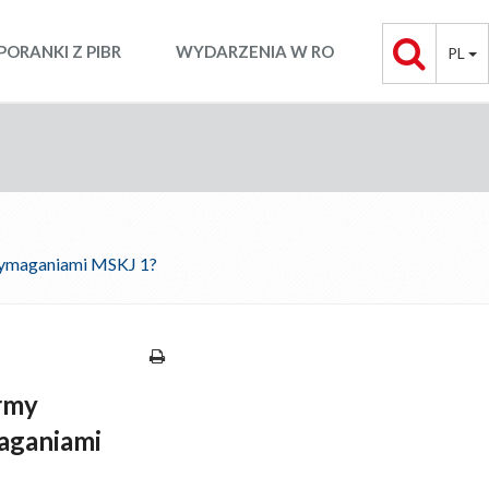
PORANKI Z PIBR
WYDARZENIA W RO
PL
z wymaganiami MSKJ 1?
irmy
maganiami