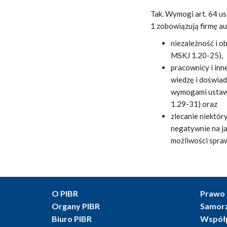
Tak. Wymogi art. 64 us
1 zobowiązują firmę au
niezależność i 
MSKJ 1.20-25),
pracownicy i inn
wiedzę i doświad
wymogami ustawo
1.29-31) oraz
zlecanie niektór
negatywnie na ja
możliwości spra
O PIBR
Prawo 
Organy PIBR
Samor
Biuro PIBR
Współ