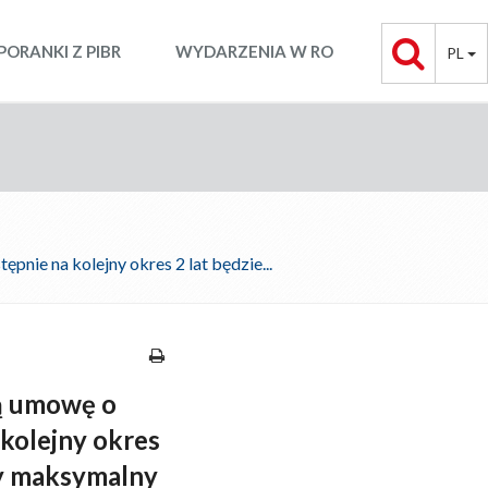
PORANKI Z PIBR
WYDARZENIA W RO
PL
pnie na kolejny okres 2 lat będzie...
zą umowę o
 kolejny okres
aby maksymalny