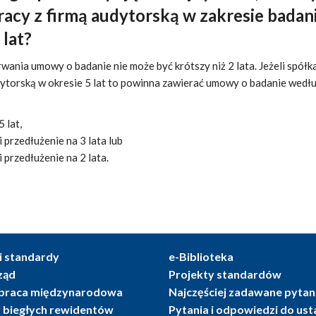
acy z firmą audytorską w zakresie badani
 lat?
rwania umowy o badanie nie może być krótszy niż 2 lata. Jeżeli spół
dytorską w okresie 5 lat to powinna zawierać umowy o badanie wedł
 lat,
 przedłużenie na 3 lata lub
 przedłużenie na 2 lata.
i standardy
e-Biblioteka
ząd
Projekty standardów
praca międzynarodowa
Najczęściej zadawane pytan
r biegłych rewidentów
Pytania i odpowiedzi do us