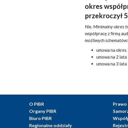
okres współpr
przekroczył 5
Nie. Minimalny okres t
współpracę z firmą au
możliwych schematów:
umowa na okres 5
umowa na 2 lata i
umowa na 3 lata i
O PIBR
Prawo 
Organy PIBR
Samor
Biuro PIBR
Współ
Regionalne oddziały
Rejest