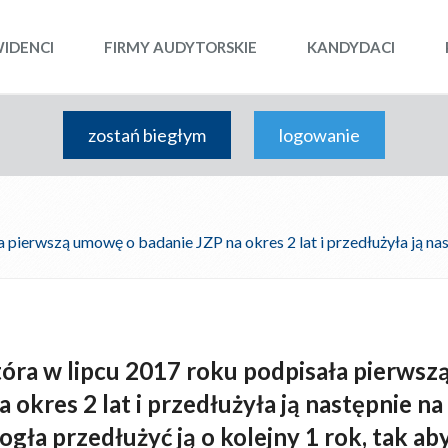
WIDENCI
FIRMY AUDYTORSKIE
KANDYDACI
zostań biegłym
logowanie
pierwszą umowę o badanie JZP na okres 2 lat i przedłużyła ją nastę
tóra w lipcu 2017 roku podpisała pierws
 okres 2 lat i przedłużyła ją następnie na
mogła przedłużyć ją o kolejny 1 rok, tak 