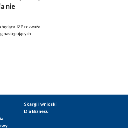
a nie
ka będąca JZP rozważa
ug następujących
Skargi i wnioski
Dla Biznesu
ia
tawy