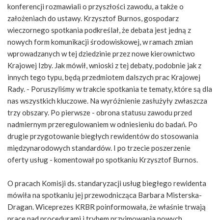
konferencji rozmawiali o przyszłości zawodu, a także o
założeniach do ustawy. Krzysztof Burnos, gospodarz
wieczornego spotkania podkreślał, że debata jest jedną z
nowych form komunikacji środowiskowej, w ramach zmian
wprowadzanych w tej dziedzinie przez nowe kierownictwo
Krajowej Izby. Jak mówił, wnioski z tej debaty, podobnie jak z
innych tego typu, będą przedmiotem dalszych prac Krajowej
Rady. - Poruszyliśmy w trakcie spotkania te tematy, które są dla
nas wszystkich kluczowe. Na wyróżnienie zasłużyły zwłaszcza
trzy obszary. Po pierwsze - obrona statusu zawodu przed
nadmiernym przeregulowaniem w odniesieniu do badań. Po
drugie przygotowanie biegłych rewidentów do stosowania
międzynarodowych standardów. I po trzecie poszerzenie
oferty usług - komentował po spotkaniu Krzysztof Burnos.
O pracach Komisji ds. standaryzacji usług biegłego rewidenta
mówiła na spotkaniu jej przewodnicząca Barbara Misterska-
Dragan. Wiceprezes KRBR poinformowała, że właśnie trwają
prace nad procedurami i trybem przyjmowania nowych