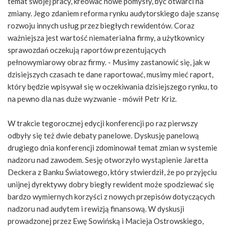
temat swojej pracy, kreować nowe pomysły, być otwarci na
zmiany. Jego zdaniem reforma rynku audytorskiego daje szansę
rozwoju innych usług przez biegłych rewidentów. Coraz
ważniejsza jest wartość niematerialna firmy, a użytkownicy
sprawozdań oczekują raportów prezentujących
pełnowymiarowy obraz firmy. - Musimy zastanowić się, jak w
dzisiejszych czasach te dane raportować, musimy mieć raport,
który będzie wpisywał się w oczekiwania dzisiejszego rynku, to
na pewno dla nas duże wyzwanie - mówił Petr Kriz.
W trakcie tegorocznej edycji konferencji po raz pierwszy
odbyły się też dwie debaty panelowe. Dyskusję panelową
drugiego dnia konferencji zdominował temat zmian w systemie
nadzoru nad zawodem. Sesję otworzyło wystąpienie Jaretta
Deckera z Banku Światowego, który stwierdził, że po przyjęciu
unijnej dyrektywy dobry biegły rewident może spodziewać się
bardzo wymiernych korzyści z nowych przepisów dotyczących
nadzoru nad audytem i rewizją finansową. W dyskusji
prowadzonej przez Ewę Sowińską i Macieja Ostrowskiego,