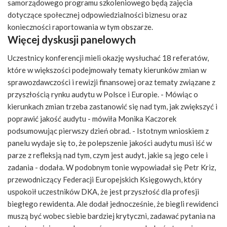
samorządowego programu szkoleniowego będą zajęcia
dotyczące społecznej odpowiedzialności biznesu oraz
konieczności raportowania w tym obszarze.
Więcej dyskusji panelowych
Uczestnicy konferencji mieli okazję wysłuchać 18 referatów,
które w większości podejmowały tematy kierunków zmian w
sprawozdawczości i rewizji finansowej oraz tematy związane z
przyszłością rynku audytu w Polsce i Europie. - Mówiąc o
kierunkach zmian trzeba zastanowić się nad tym, jak zwiększyć i
poprawić jakość audytu - mówiła Monika Kaczorek
podsumowując pierwszy dzień obrad. - Istotnym wnioskiem z
panelu wydaje się to, że polepszenie jakości audytu musi iść w
parze z refleksją nad tym, czym jest audyt, jakie są jego cele i
zadania - dodała. W podobnym tonie wypowiadał się Petr Kriz,
przewodniczący Federacji Europejskich Księgowych, który
uspokoił uczestników DKA, że jest przyszłość dla profesji
biegłego rewidenta. Ale dodał jednocześnie, że biegli rewidenci
muszą być wobec siebie bardziej krytyczni, zadawać pytania na