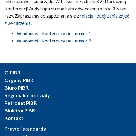
internetowej samorządu. W trakcie trzech dni XVI Dorocznej
Konferencji Audytingu strona była odwiedzana blisko 3,5 tys.
razy. Zapraszamy do zapoznania się z
relacją i obejrzenia zdjęć
z wydarzenia
.
Wiadomości konferencyjne - numer 1
Wiadomości konferencyjne - numer 2
O PIBR
Organy PIBR
Biuro PIBR
Regionalne oddziały
Patronat PIBR
Biuletyn PIBR
Kontakt
Prawo i standardy