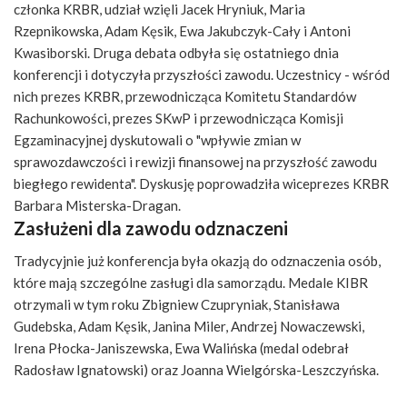
członka KRBR, udział wzięli Jacek Hryniuk, Maria
Rzepnikowska, Adam Kęsik, Ewa Jakubczyk-Cały i Antoni
Kwasiborski. Druga debata odbyła się ostatniego dnia
konferencji i dotyczyła przyszłości zawodu. Uczestnicy - wśród
nich prezes KRBR, przewodnicząca Komitetu Standardów
Rachunkowości, prezes SKwP i przewodnicząca Komisji
Egzaminacyjnej dyskutowali o "wpływie zmian w
sprawozdawczości i rewizji finansowej na przyszłość zawodu
biegłego rewidenta". Dyskusję poprowadziła wiceprezes KRBR
Barbara Misterska-Dragan.
Zasłużeni dla zawodu odznaczeni
Tradycyjnie już konferencja była okazją do odznaczenia osób,
które mają szczególne zasługi dla samorządu. Medale KIBR
otrzymali w tym roku Zbigniew Czupryniak, Stanisława
Gudebska, Adam Kęsik, Janina Miler, Andrzej Nowaczewski,
Irena Płocka-Janiszewska, Ewa Walińska (medal odebrał
Radosław Ignatowski) oraz Joanna Wielgórska-Leszczyńska.