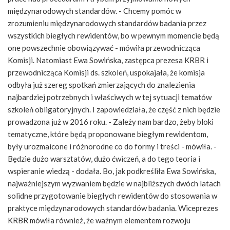
międzynarodowych standardów. - Chcemy pomóc w
zrozumieniu międzynarodowych standardów badania przez
wszystkich biegłych rewidentów, bo w pewnym momencie będą
one powszechnie obowiązywać - mówiła przewodnicząca
Komisji. Natomiast Ewa Sowińska, zastępca prezesa KRBR i
przewodnicząca Komisji ds. szkoleń, uspokajała, że komisja
odbyła już szereg spotkań zmierzających do znalezienia
najbardziej potrzebnych i właściwych w tej sytuacji tematów
szkoleń obligatoryjnych. I zapowiedziała, że część z nich będzie
prowadzona już w 2016 roku. - Zależy nam bardzo, żeby bloki
tematyczne, które będą proponowane biegłym rewidentom,
były urozmaicone i różnorodne co do formy i treści - mówiła. -
Będzie dużo warsztatów, dużo ćwiczeń, a do tego teoria i
wspieranie wiedzą - dodała. Bo, jak podkreśliła Ewa Sowińska,
najważniejszym wyzwaniem będzie w najbliższych dwóch latach
solidne przygotowanie biegłych rewidentów do stosowania w
praktyce międzynarodowych standardów badania. Wiceprezes
KRBR mówiła również, że ważnym elementem rozwoju