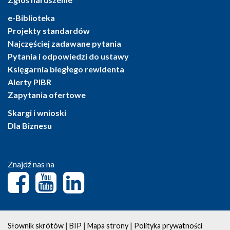
e-Biblioteka
Projekty standardów
Najczęściej zadawane pytania
Pytania i odpowiedzi do ustawy
Księgarnia biegłego rewidenta
Alerty PIBR
Zapytania ofertowe
Skargi i wnioski
Dla Biznesu
Znajdź nas na
|
|
|
Słownik skrótów
BIP
Mapa strony
Polityka prywatności