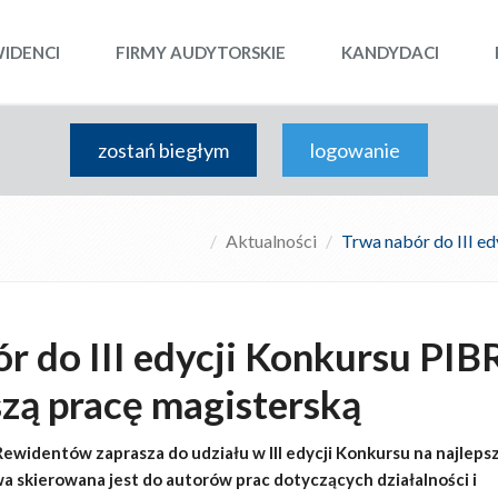
WIDENCI
FIRMY AUDYTORSKIE
KANDYDACI
zostań biegłym
logowanie
Aktualności
Trwa nabór do III e
r do III edycji Konkursu PIB
szą pracę magisterską
Rewidentów zaprasza do udziału w III edycji Konkursu na najleps
wa skierowana jest do autorów prac dotyczących działalności i