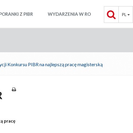
PORANKI Z PIBR
WYDARZENIA W RO
PL
dycji Konkursu PIBR na najlepszą pracę magisterską
R
zą pracę