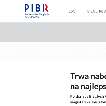
ESG
BIEGLI RE
Trwa nabó
na najlep
Polska Izba Biegłych 
magisterską. Inicjaty