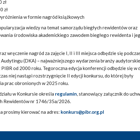
0 zł
0 zł
yróżnienia w formie nagród książkowych
opularyzacja wiedzy na temat samorządu biegłych rewidentów oraz
owania środowiska akademickiego zawodem biegłego rewidenta i je
 wręczenie nagród za zajęcie I, II i III miejsca odbędzie się podcza
 Audytingu (DKA) – najważniejszego wydarzenia branży audytorskie
PIBR od 2000 roku. Tegoroczna edycja konferencji odbędzie się w 
zas niej nastąpi rozstrzygnięcie II edycji konkursu, do której były
a prac obronionych w 2025 roku.
ziału w Konkursie określa
regulamin
, stanowiący załącznik do uch
ch Rewidentów nr 1746/35a/2026.
ia prosimy kierować na adres:
konkurs@pibr.org.pl