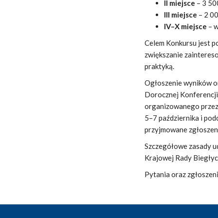
II miejsce
– 3 50
III miejsce
– 2 00
IV–X miejsce
– w
Celem Konkursu jest p
zwiększanie zainteres
praktyką.
Ogłoszenie wyników oraz
Dorocznej Konferencji
organizowanego przez 
5–7 października i podc
przyjmowane zgłoszeni
Szczegółowe zasady ud
Krajowej Rady Biegły
Pytania oraz zgłoszen