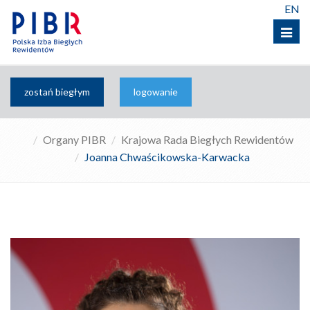
EN
Menu
zostań biegłym
logowanie
Organy PIBR
Krajowa Rada Biegłych Rewidentów
Joanna Chwaścikowska-Karwacka