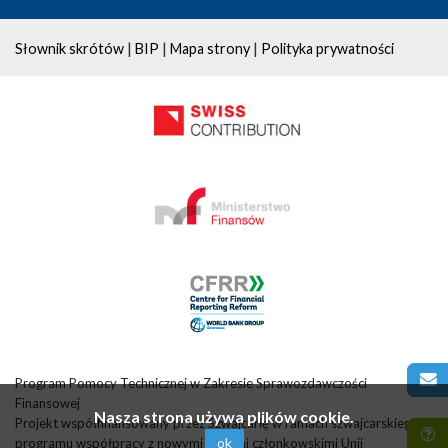
|
|
|
Słownik skrótów
BIP
Mapa strony
Polityka prywatności
Program Pomocy Technicznej w Zakresie Sprawozdawczości
Finansowej
Nasza strona używa plików cookie.
Projekt współfinansowany przez Szwajcarię w ramach szwajcarskiego
ok
programu współpracy z nowymi krajami członkowskimi Unii