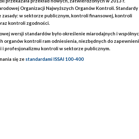
oli przekazała przekład nowych, zatwierdzonych w 2013 r.
rodowej Organizacji Najwyższych Organów Kontroli. Standardy
zasady: w sektorze publicznym, kontroli finansowej, kontroli
az kontroli zgodności.
wej wersji standardów było określenie miarodajnych i wspólnyc
h organów kontroli ram odniesienia, niezbędnych do zapewnien
i i profesjonalizmu kontroli w sektorze publicznym.
ania się ze
standardami ISSAI 100-400