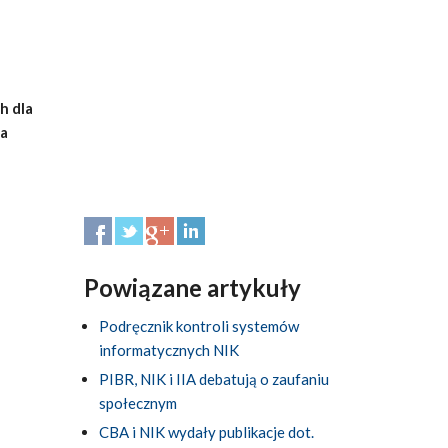
h dla
ia
Powiązane artykuły
Podręcznik kontroli systemów
informatycznych NIK
PIBR, NIK i IIA debatują o zaufaniu
społecznym
CBA i NIK wydały publikacje dot.