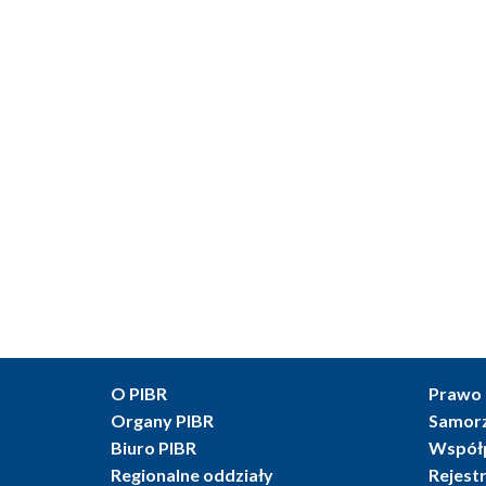
O PIBR
Prawo 
Organy PIBR
Samor
Biuro PIBR
Współ
Regionalne oddziały
Rejest