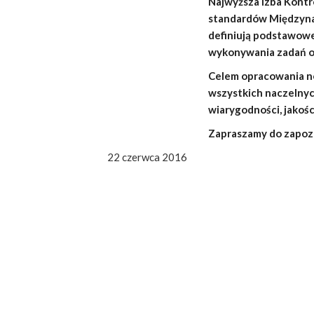
Najwyższa Izba Kontr
standardów Międzyna
definiują podstawowe 
wykonywania zadań or
Celem opracowania no
wszystkich naczelnyc
wiarygodności, jakośc
Zapraszamy do zapozn
22 czerwca 2016