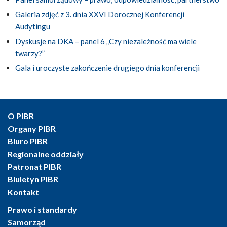
Galeria zdjęć z 3. dnia XXVI Dorocznej Konferencji
Audytingu
Dyskusje na DKA – panel 6 „Czy niezależność ma wiele
twarzy?”
Gala i uroczyste zakończenie drugiego dnia konferencji
O PIBR
Organy PIBR
Biuro PIBR
Regionalne oddziały
Patronat PIBR
Biuletyn PIBR
Kontakt
Prawo i standardy
Samorząd