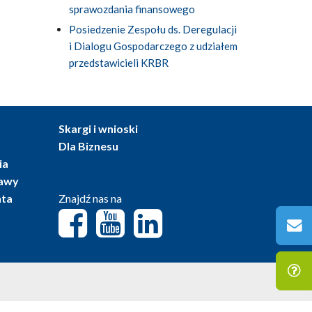
sprawozdania finansowego
Posiedzenie Zespołu ds. Deregulacji
i Dialogu Gospodarczego z udziałem
przedstawicieli KRBR
Skargi i wnioski
Dla Biznesu
ia
tawy
nta
Znajdź nas na