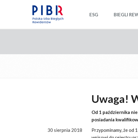
ESG
BIEGLI RE
Uwaga! 
Od 1 października ni
posiadania kwalifiko
30 sierpnia 2018
Przypominamy, że od 1
wpisowi do rejestru p