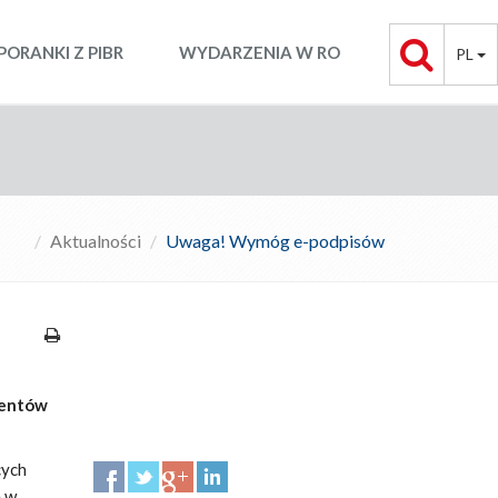
PORANKI Z PIBR
WYDARZENIA W RO
PL
Aktualności
Uwaga! Wymóg e-podpisów
dentów
cych
e w