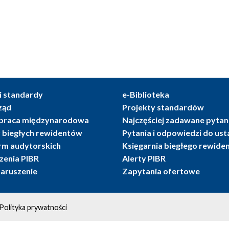
i standardy
e-Biblioteka
ząd
Projekty standardów
praca międzynarodowa
Najczęściej zadawane pytan
r biegłych rewidentów
Pytania i odpowiedzi do us
irm audytorskich
Księgarnia biegłego rewide
enia PIBR
Alerty PIBR
naruszenie
Zapytania ofertowe
Polityka prywatności