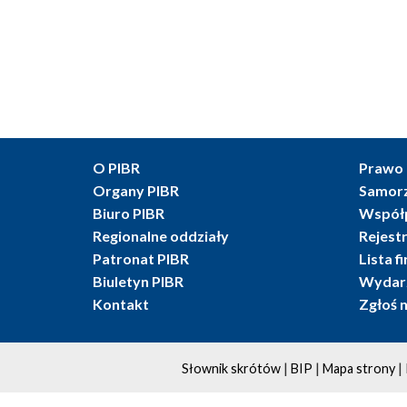
O PIBR
Prawo 
Organy PIBR
Samor
Biuro PIBR
Współ
Regionalne oddziały
Rejest
Patronat PIBR
Lista f
Biuletyn PIBR
Wydarz
Kontakt
Zgłoś 
|
|
|
Słownik skrótów
BIP
Mapa strony