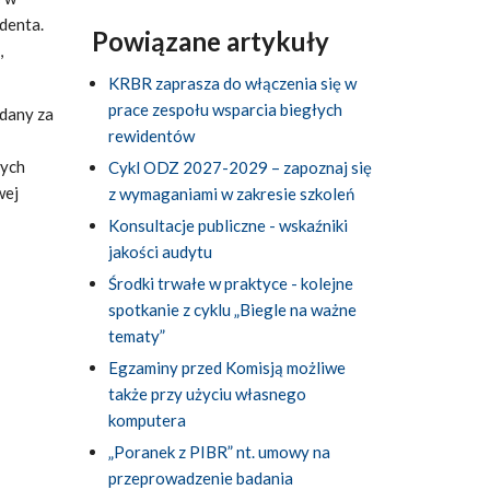
denta.
Powiązane artykuły
,
KRBR zaprasza do włączenia się w
prace zespołu wsparcia biegłych
adany za
rewidentów
nych
Cykl ODZ 2027-2029 – zapoznaj się
wej
z wymaganiami w zakresie szkoleń
Konsultacje publiczne - wskaźniki
jakości audytu
Środki trwałe w praktyce - kolejne
spotkanie z cyklu „Biegle na ważne
tematy”
Egzaminy przed Komisją możliwe
także przy użyciu własnego
komputera
„Poranek z PIBR” nt. umowy na
przeprowadzenie badania