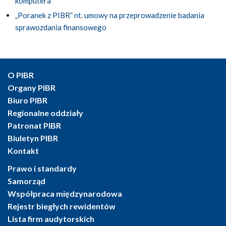
komputera
„Poranek z PIBR” nt. umowy na przeprowadzenie badania
sprawozdania finansowego
O PIBR
Organy PIBR
Biuro PIBR
Regionalne oddziały
Patronat PIBR
Biuletyn PIBR
Kontakt
Prawo i standardy
Samorząd
Współpraca międzynarodowa
Rejestr biegłych rewidentów
Lista firm audytorskich