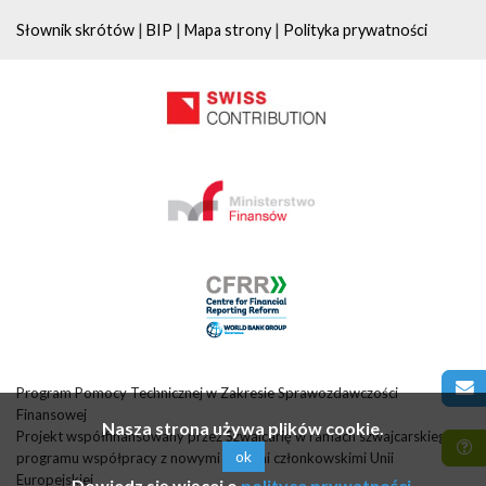
|
|
|
Słownik skrótów
BIP
Mapa strony
Polityka prywatności
Program Pomocy Technicznej w Zakresie Sprawozdawczości
Finansowej
Nasza strona używa plików cookie.
Projekt współfinansowany przez Szwajcarię w ramach szwajcarskiego
ok
programu współpracy z nowymi krajami członkowskimi Unii
Europejskiej
Dowiedz się więcej o
polityce prywatności
.