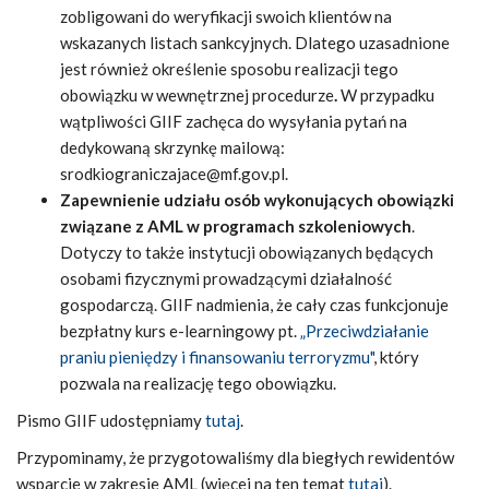
zobligowani do weryfikacji swoich klientów na
wskazanych listach sankcyjnych. Dlatego uzasadnione
jest również określenie sposobu realizacji tego
obowiązku w wewnętrznej procedurze
.
W przypadku
wątpliwości GIIF zachęca do wysyłania pytań na
dedykowaną skrzynkę mailową:
srodkiograniczajace@mf.gov.pl.
Zapewnienie udziału osób wykonujących obowiązki
związane z AML w programach szkoleniowych
.
Dotyczy to także instytucji obowiązanych będących
osobami fizycznymi prowadzącymi działalność
gospodarczą. GIIF nadmienia, że cały czas funkcjonuje
bezpłatny kurs e-learningowy pt.
„Przeciwdziałanie
praniu pieniędzy i finansowaniu terroryzmu"
, który
pozwala na realizację tego obowiązku.
Pismo GIIF udostępniamy
tutaj
.
Przypominamy, że przygotowaliśmy dla biegłych rewidentów
wsparcie w zakresie AML (więcej na ten temat
tutaj
).