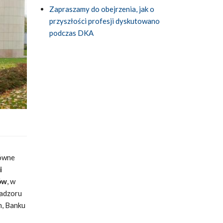
Zapraszamy do obejrzenia, jak o
przyszłości profesji dyskutowano
podczas DKA
łówne
i
ów
, w
Nadzoru
h, Banku