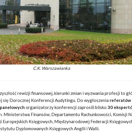
C.K. Warszawianka
yszłość rewizji finansowej, kierunki zmian i wyzwania profesji to g
j się Dorocznej Konferencji Audytingu. Do wygłoszenia
referatów 
h panelowych
organizatorzy konferencji zaprosili blisko
30 ekspert
.in. Ministerstwa Finansów, Departamentu Rachunkowości, Komisji 
i Europejskich Księgowych, Międzynarodowej Federacji Księgowyc
stytutu Dyplomowanych Księgowych Anglii i Walii.