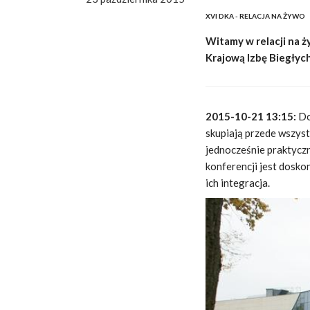
XVI DKA - RELACJA NA ŻYWO
Witamy w relacji na 
Krajową Izbę Biegły
2015-10-21 13:15:
Do
skupiają przede wszys
jednocześnie praktyczn
konferencji jest dosk
ich integracja.