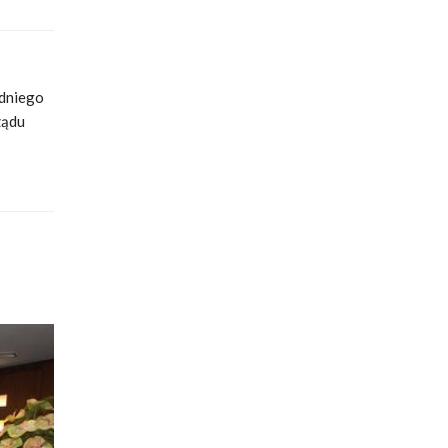
edniego
ządu