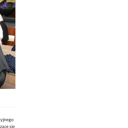
cyjnego
zące się