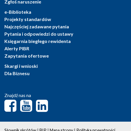
Zgłoś naruszenie
e-Biblioteka
Projekty standardów
Najczęściej zadawane pytania
Pytania i odpowiedzi do ustawy
Księgarnia biegłego rewidenta
Alerty PIBR
Zapytania ofertowe
Skargi i wnioski
Dla Biznesu
Znajdź nas na
|
|
|
Słownik skrótów
BIP
Mapa strony
Polityka prywatności