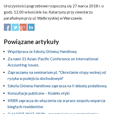
Uroczystości pogrzebowe rozpoczną się 27 marca 2018 r. o
godz. 12.00 w kościele św. Katarzyny przy cmentarzu
parafialnym przy ul. Wałbrzyskiej w Warszawie.
Powiązane artykuły
Współpraca ze Szkołą Główną Handlową
Za nami 31 Asian-Pacific Conference on International
Accounting Issues.
Zapraszamy na seminarium pt. "Określanie stopy wolnej od
ryzyka w podejściu dochodowym"
Szkoła Główna Handlowa zaprasza na II debatę podatkową
Konsultacje publiczne – Kodeks etyki
KRBR zaprasza do włączenia się w prace zespołu wsparcia
biegłych rewidentów
Cykl ODZ 2027-2029 – zapoznaj się z wymaganiami w