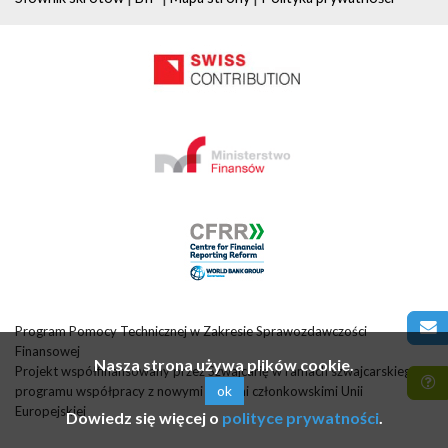
Program Pomocy Technicznej w Zakresie Sprawozdawczości
Finansowej
Nasza strona używa plików cookie.
Projekt współfinansowany przez Szwajcarię w ramach szwajcarskiego
ok
programu współpracy z nowymi krajami członkowskimi Unii
Europejskiej
Dowiedz się więcej o
polityce prywatności
.