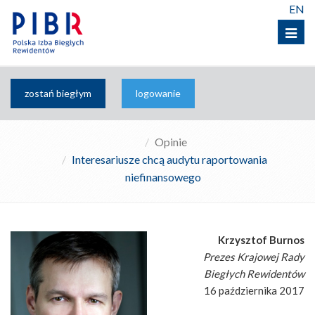
EN
Menu
zostań biegłym
logowanie
Opinie
Interesariusze chcą audytu raportowania
niefinansowego
Krzysztof Burnos
Prezes Krajowej Rady
Biegłych Rewidentów
16 października 2017