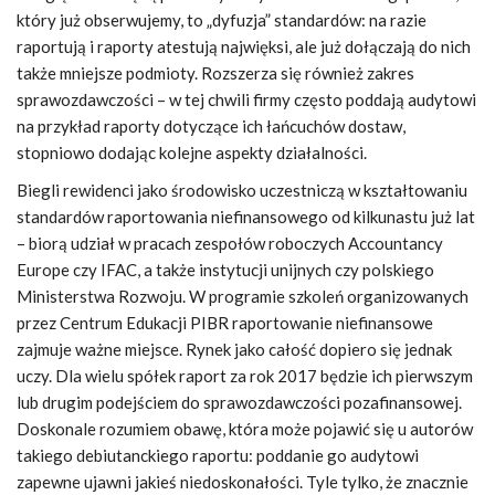
który już obserwujemy, to „dyfuzja” standardów: na razie
raportują i raporty atestują najwięksi, ale już dołączają do nich
także mniejsze podmioty. Rozszerza się również zakres
sprawozdawczości – w tej chwili firmy często poddają audytowi
na przykład raporty dotyczące ich łańcuchów dostaw,
stopniowo dodając kolejne aspekty działalności.
Biegli rewidenci jako środowisko uczestniczą w kształtowaniu
standardów raportowania niefinansowego od kilkunastu już lat
– biorą udział w pracach zespołów roboczych Accountancy
Europe czy IFAC, a także instytucji unijnych czy polskiego
Ministerstwa Rozwoju. W programie szkoleń organizowanych
przez Centrum Edukacji PIBR raportowanie niefinansowe
zajmuje ważne miejsce. Rynek jako całość dopiero się jednak
uczy. Dla wielu spółek raport za rok 2017 będzie ich pierwszym
lub drugim podejściem do sprawozdawczości pozafinansowej.
Doskonale rozumiem obawę, która może pojawić się u autorów
takiego debiutanckiego raportu: poddanie go audytowi
zapewne ujawni jakieś niedoskonałości. Tyle tylko, że znacznie