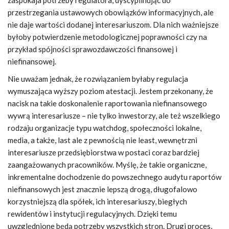
zaspokaja potrzeby regulatora, dyscyplinując do
przestrzegania ustawowych obowiązków informacyjnych, ale
nie daje wartości dodanej interesariuszom. Dla nich ważniejsze
byłoby potwierdzenie metodologicznej poprawności czy na
przykład spójności sprawozdawczości finansowej i
niefinansowej.
Nie uważam jednak, że rozwiązaniem byłaby regulacja
wymuszająca wyższy poziom atestacji. Jestem przekonany, że
nacisk na takie doskonalenie raportowania niefinansowego
wywrą interesariusze – nie tylko inwestorzy, ale też wszelkiego
rodzaju organizacje typu watchdog, społeczności lokalne,
media, a także, last ale z pewnością nie least, wewnętrzni
interesariusze przedsiębiorstwa w postaci coraz bardziej
zaangażowanych pracowników. Myślę, że takie organiczne,
inkrementalne dochodzenie do powszechnego audytu raportów
niefinansowych jest znacznie lepszą drogą, długofalowo
korzystniejszą dla spółek, ich interesariuszy, biegłych
rewidentów i instytucji regulacyjnych. Dzięki temu
uwzględnione będą potrzeby wszystkich stron. Drugi proces,