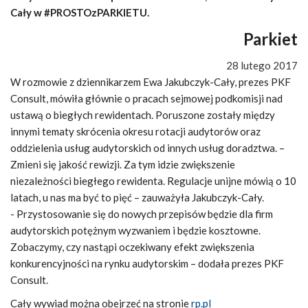
Cały w #PROSTOzPARKIETU.
Parkiet
28 lutego 2017
W rozmowie z dziennikarzem Ewa Jakubczyk-Cały, prezes PKF
Consult, mówiła głównie o pracach sejmowej podkomisji nad
ustawą o biegłych rewidentach. Poruszone zostały między
innymi tematy skrócenia okresu rotacji audytorów oraz
oddzielenia usług audytorskich od innych usług doradztwa. –
Zmieni się jakość rewizji. Za tym idzie zwiększenie
niezależności biegłego rewidenta. Regulacje unijne mówią o 10
latach, u nas ma być to pięć – zauważyła Jakubczyk-Cały.
- Przystosowanie się do nowych przepisów będzie dla firm
audytorskich potężnym wyzwaniem i będzie kosztowne.
Zobaczymy, czy nastąpi oczekiwany efekt zwiększenia
konkurencyjności na rynku audytorskim – dodała prezes PKF
Consult.
Cały wywiad można obejrzeć na stronie
rp.pl