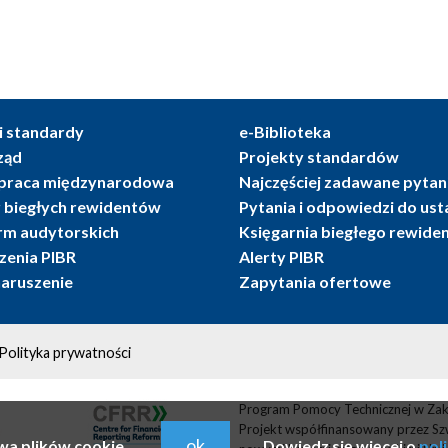
i standardy
e-Biblioteka
ząd
Projekty standardów
praca międzynarodowa
Najczęściej zadawane pytan
r biegłych rewidentów
Pytania i odpowiedzi do us
irm audytorskich
Księgarnia biegłego rewide
enia PIBR
Alerty PIBR
naruszenie
Zapytania ofertowe
Polityka prywatności
Program Pomocy Technicznej w Zak
Projekt współfinansowany przez Sz
ok
wa plików cookie.
Dowiedz się więcej o
pol