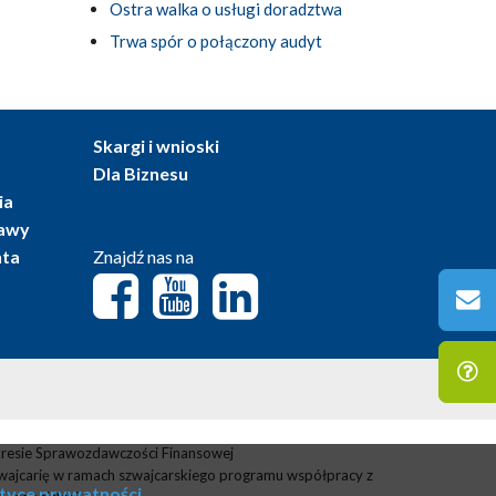
Ostra walka o usługi doradztwa
Trwa spór o połączony audyt
Skargi i wnioski
Dla Biznesu
ia
tawy
nta
Znajdź nas na
resie Sprawozdawczości Finansowej
wajcarię w ramach szwajcarskiego programu współpracy z
ityce prywatności
.