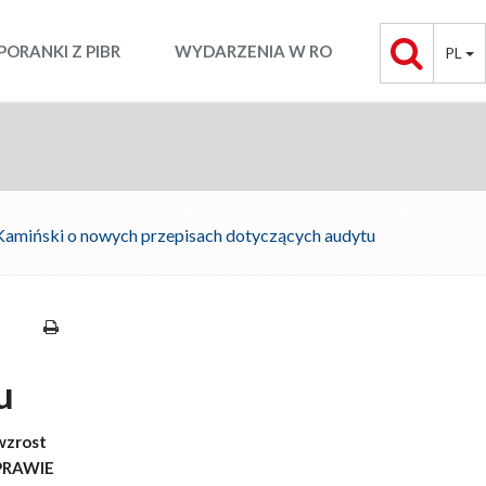
PORANKI Z PIBR
WYDARZENIA W RO
PL
miński o nowych przepisach dotyczących audytu
u
wzrost
oPRAWIE