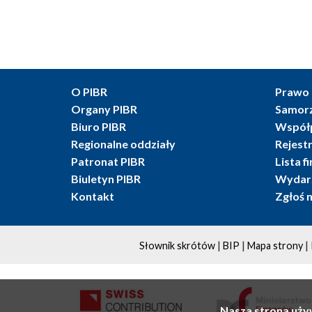
O PIBR
Prawo 
Organy PIBR
Samor
Biuro PIBR
Współ
Regionalne oddziały
Rejest
Patronat PIBR
Lista f
Biuletyn PIBR
Wydarz
Kontakt
Zgłoś 
|
|
|
Słownik skrótów
BIP
Mapa strony
Nasza strona uży