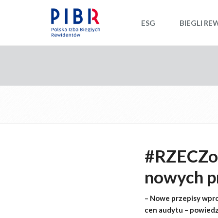
ESG
BIEGLI RE
#RZECZoP
nowych p
– Nowe przepisy wpr
cen audytu – powied