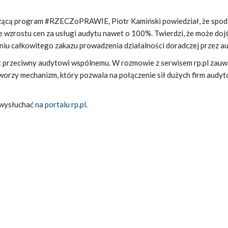
ącą program #RZECZoPRAWIE, Piotr Kamiński powiedział, że spo
ie wzrostu cen za usługi audytu nawet o 100%. Twierdzi, że może doj
iu całkowitego zakazu prowadzenia działalności doradczej przez a
st przeciwny audytowi wspólnemu. W rozmowie z serwisem rp.pl zauw
orzy mechanizm, który pozwala na połączenie sił dużych firm audyt
 wysłuchać
na portalu rp.pl
.