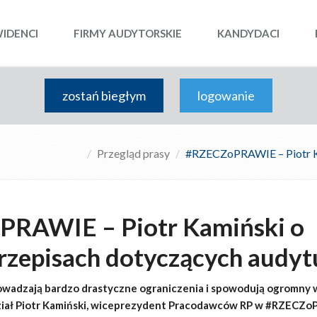
WIDENCI
FIRMY AUDYTORSKIE
KANDYDACI
zostań biegłym
logowanie
Przegląd prasy
#RZECZoPRAWIE – Piotr Ka
RAWIE – Piotr Kamiński o
rzepisach dotyczących audyt
owadzają bardzo drastyczne ograniczenia i spowodują ogromny 
ział Piotr Kamiński, wiceprezydent Pracodawców RP w #RZECZ