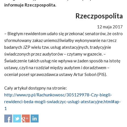
informuje Rzeczpospolita.
Rzeczpospolita
12 maja 2017
– Biegłym rewidentom udało się przekonać senatorów, że ostro
sformułowany zakaz uniemożliwiałby wykonywanie na rzecz
badanych JZP wielu tzw. usług atestacyjnych, tradycyjnie
świadczonych przez audytorów – czytamy w gazecie. –
Świadczenie takich usług nie wpływa w żaden sposób na istotę
ustawy, czyli na rozdział między audytem i doradztwem –
oceniał poseł sprawozdawca ustawy Artur Soboń (PiS).
Cały artykuł dostępny na stronie:
http://www.rp.pl/Rachunkowosc/305129978-Czy-biegli-
rewidenci-beda-mogli-swiadczyc-uslugi-atestacyjne.html#ap-
1