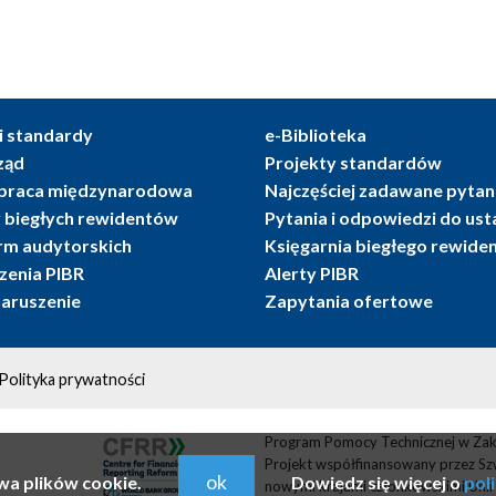
i standardy
e-Biblioteka
ząd
Projekty standardów
praca międzynarodowa
Najczęściej zadawane pytan
r biegłych rewidentów
Pytania i odpowiedzi do us
irm audytorskich
Księgarnia biegłego rewide
enia PIBR
Alerty PIBR
naruszenie
Zapytania ofertowe
Polityka prywatności
Program Pomocy Technicznej w Zak
Projekt współfinansowany przez Sz
ok
wa plików cookie.
Dowiedz się więcej o
pol
nowymi krajami członkowskimi Unii 