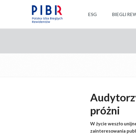
ESG
BIEGLI RE
Audytorzy
próżni
W życie weszło unijn
zainteresowania publ