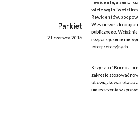
rewidenta, a samo ro
wiele wątpliwości in
Rewidentów, podpowia
Parkiet
W życie weszło unijne
publicznego. Wciąż ni
21 czerwca 2016
rozporządzenie nie wp
interpretacyjnych.
Krzysztof Burnos, pr
zakresie stosować now
obowiązkowa rotacja a
umieszczenia w spraw