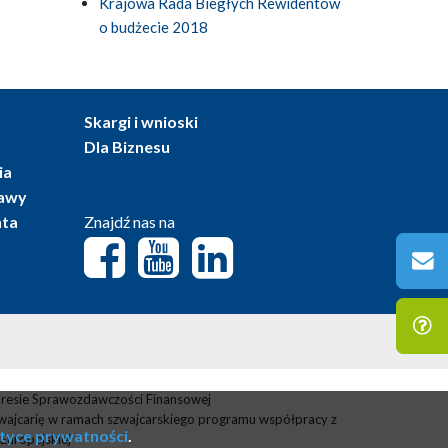
Krajowa Rada Biegłych Rewidentów
o budżecie 2018
Skargi i wnioski
Dla Biznesu
ia
tawy
nta
Znajdź nas na
resie Sprawozdawczości Finansowej
wajcarię w ramach szwajcarskiego programu współpracy z
ityce prywatności
.
Europejskiej