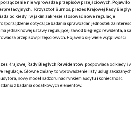
zporządzenie nie wprowadza przepisów przejściowych. Pojawiło 
terpretacyjnych. Krzysztof Burnos, prezes Krajowej Rady Biegły
da od kiedy i w jakim zakresie stosować nowe regulacje
 rozporządzenie dotyczące badania sprawozdań jednostek zainteres
e ma jednak nowej ustawy regulującej zawód biegłego rewidenta, a 
rowadza przepisów przejściowych. Pojawiło się wiele wątpliwości
ezes Krajowej Rady Biegłych Rewidentów
, podpowiada od kiedy i 
e regulacje. Główne zmiany to wprowadzenie listy usług zakazanych
udytora, nowy model nadzoru nad rynkiem audytu i konieczność
ozdaniu z badania dodatkowych elementów.