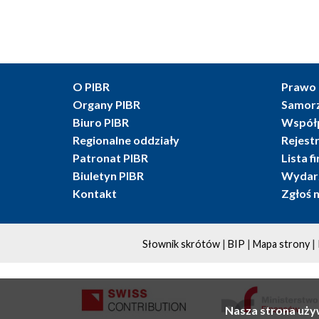
O PIBR
Prawo 
Organy PIBR
Samor
Biuro PIBR
Współ
Regionalne oddziały
Rejest
Patronat PIBR
Lista f
Biuletyn PIBR
Wydarz
Kontakt
Zgłoś 
|
|
|
Słownik skrótów
BIP
Mapa strony
Nasza strona uży