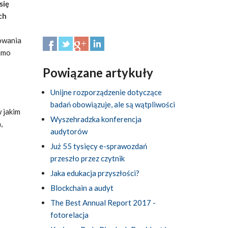
się
ch
owania
samo
Powiązane artykuły
Unijne rozporządzenie dotyczące
badań obowiązuje, ale są wątpliwości
w jakim
Wyszehradzka konferencja
,
audytorów
Już 55 tysięcy e-sprawozdań
przeszło przez czytnik
Jaka edukacja przyszłości?
Blockchain a audyt
The Best Annual Report 2017 -
fotorelacja